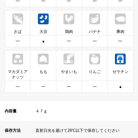
━
━
━
━
━
さば
大豆
鶏肉
バナナ
豚肉
━
●
━
━
━
マカダミア
もも
やまいも
りんご
ゼラチン
ナッツ
━
━
━
━
●
内容量
４７ｇ
保存方法
直射日光を避けて28℃以下で保存してください