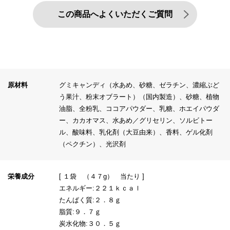
この商品へよくいただくご質問
原材料
グミキャンディ（水あめ、砂糖、ゼラチン、濃縮ぶど
う果汁、粉末オブラート）（国内製造）、砂糖、植物
油脂、全粉乳、ココアパウダー、乳糖、ホエイパウダ
ー、カカオマス、水あめ／グリセリン、ソルビトー
ル、酸味料、乳化剤（大豆由来）、香料、ゲル化剤
（ペクチン）、光沢剤
栄養成分
[ １袋 （４７g） 当たり ]
エネルギー:２２１ｋｃａｌ
たんぱく質:２．８ｇ
脂質:９．７ｇ
炭水化物:３０．５ｇ