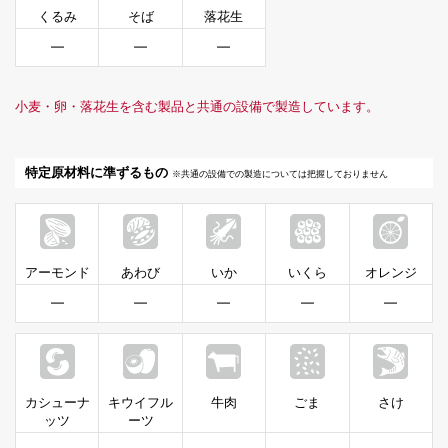
くるみ
そば
落花生
━
━
━
小麦・卵・落花生を含む製品と共通の設備で製造しています。
特定原材料に準ずるもの
※共通の設備での製造については把握しておりません
アーモンド
あわび
いか
いくら
オレンジ
━
━
━
━
━
カシューナ
キウイフル
牛肉
ごま
さけ
ッツ
ーツ