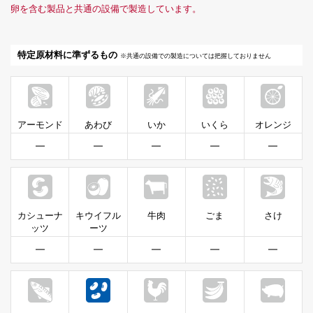
卵を含む製品と共通の設備で製造しています。
特定原材料に準ずるもの
※共通の設備での製造については把握しておりません
アーモンド
あわび
いか
いくら
オレンジ
━
━
━
━
━
カシューナ
キウイフル
牛肉
ごま
さけ
ッツ
ーツ
━
━
━
━
━