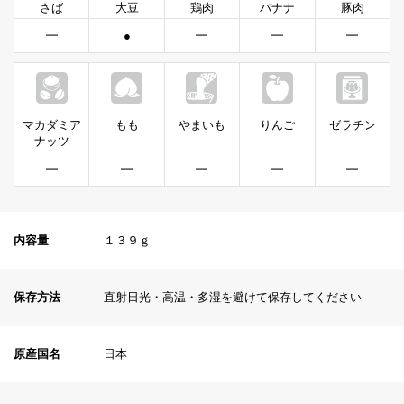
さば
大豆
鶏肉
バナナ
豚肉
━
●
━
━
━
マカダミア
もも
やまいも
りんご
ゼラチン
ナッツ
━
━
━
━
━
内容量
１３９ｇ
保存方法
直射日光・高温・多湿を避けて保存してください
原産国名
日本