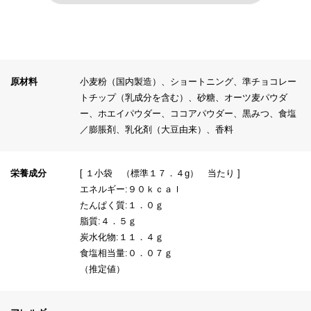
原材料
小麦粉（国内製造）、ショートニング、準チョコレー
トチップ（乳成分を含む）、砂糖、オーツ麦パウダ
ー、ホエイパウダー、ココアパウダー、黒みつ、食塩
／膨脹剤、乳化剤（大豆由来）、香料
栄養成分
[ １小袋 （標準１７．４g） 当たり ]
エネルギー:９０ｋｃａｌ
たんぱく質:１．０ｇ
脂質:４．５ｇ
炭水化物:１１．４ｇ
食塩相当量:０．０７ｇ
（推定値）