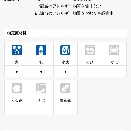
━ :該当のアレルギー物質を含まない
▲ :該当のアレルギー物質を含むかを調査中
特定原材料
卵
乳
小麦
えび
かに
●
●
●
━
━
くるみ
そば
落花生
━
━
━