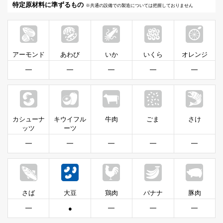
特定原材料に準ずるもの
※共通の設備での製造については把握しておりません
アーモンド
あわび
いか
いくら
オレンジ
━
━
━
━
━
カシューナ
キウイフル
牛肉
ごま
さけ
ッツ
ーツ
━
━
━
━
━
さば
大豆
鶏肉
バナナ
豚肉
━
●
━
━
━