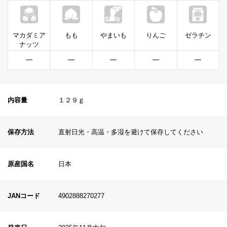
マカダミア
もも
やまいも
りんご
ゼラチン
ナッツ
━
━
━
━
━
内容量
１２９ｇ
保存方法
直射日光・高温・多湿を避けて保存してください
原産国名
日本
JANコード
4902888270277