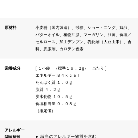
原材料
小麦粉（国内製造）、砂糖、ショートニング、鶏卵、
バターオイル、植物油脂、マーガリン、卵黄、食塩／
セルロース、加工デンプン、乳化剤（大豆由来）、香
料、膨脹剤、カロテン色素
栄養成分
[ １小袋 （標準１６．２g） 当たり ]
エネルギー:８４ｋｃａｌ
たんぱく質:１．０ｇ
脂質:４．２ｇ
炭水化物:１０．５ｇ
食塩相当量:０．０８ｇ
（推定値）
アレルギー
● :該当のアレルギー物質を含む
関連情報