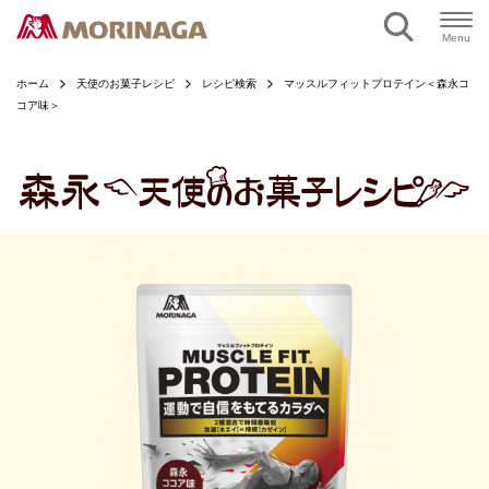
ページの本文へ
Menu
ホーム
天使のお菓子レシピ
レシピ検索
マッスルフィットプロテイン＜森永コ
コア味＞