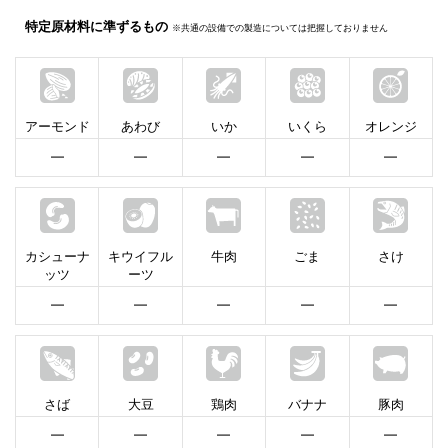
特定原材料に準ずるもの
※共通の設備での製造については把握しておりません
アーモンド
あわび
いか
いくら
オレンジ
━
━
━
━
━
カシューナ
キウイフル
牛肉
ごま
さけ
ッツ
ーツ
━
━
━
━
━
さば
大豆
鶏肉
バナナ
豚肉
━
━
━
━
━