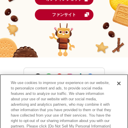
ファンサイト
We use cookies to improve your experience on our website,
to personalize content and ads, to provide social media
森永製菓公式アカウント一覧
features and to analyze our traffic. We share information
about your use of our website with our social media,
advertising and analytics partners, who may combine it with
other information that you have provided to them or that they
have collected from your use of their services. You have the
サイトマップ
RSSの配信について
プライバシーポリシー
right to opt-out of our sharing information about you with our
ウェブアクセシビリティ
ご利用規約
リンク
partners. Please click [Do Not Sell My Personal Information]