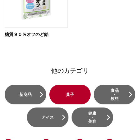
糖質９０％オフのど飴
他のカテゴリ
食品
新商品
菓子
・
飲料
健康
アイス
・
美容