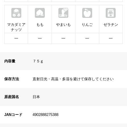
マカダミア
もも
やまいも
りんご
ゼラチン
ナッツ
━
━
━
━
━
内容量
７５ｇ
保存方法
直射日光・高温・多湿を避けて保存してください
原産国名
日本
JANコード
4902888275388