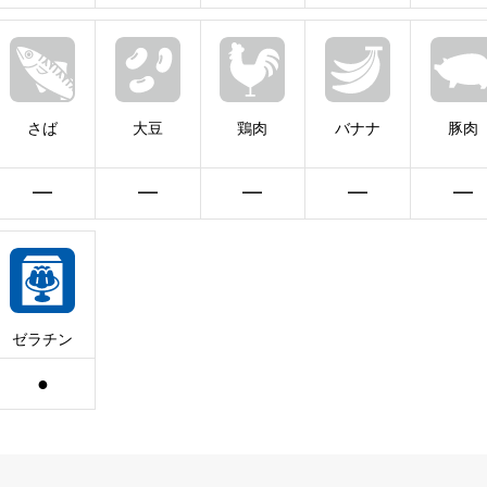
さば
大豆
鶏肉
バナナ
豚肉
━
━
━
━
━
ゼラチン
●