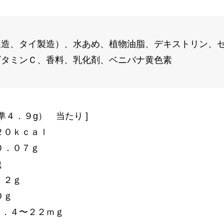
製造、タイ製造）、水あめ、植物油脂、デキストリン、
ビタミンＣ、香料、乳化剤、ベニバナ黄色素
準４．９g） 当たり ]
２０ｋｃａｌ
０．０７ｇ
ｇ
．２ｇ
０ｇ
８．４〜２２ｍｇ