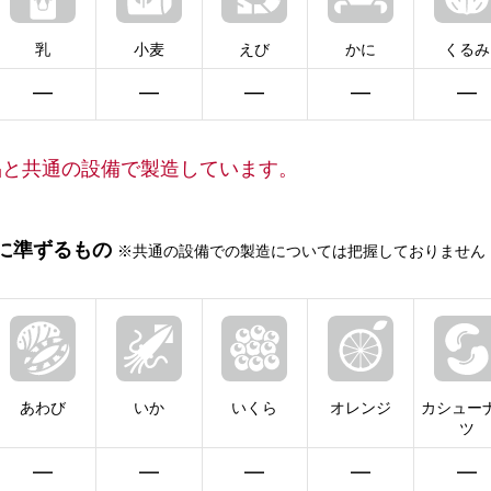
乳
小麦
えび
かに
くるみ
━
━
━
━
━
品と共通の設備で製造しています。
に準ずるもの
※共通の設備での製造については把握しておりません
あわび
いか
いくら
オレンジ
カシュー
ツ
━
━
━
━
━