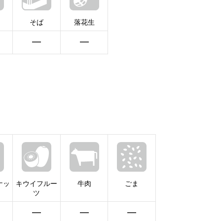
そば
落花生
━
━
ナッ
キウイフルー
牛肉
ごま
ツ
━
━
━