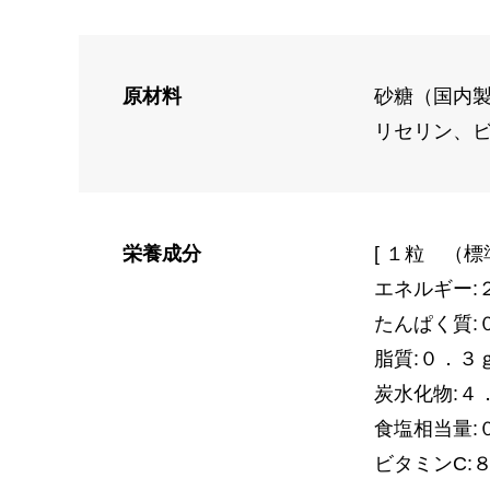
原材料
砂糖（国内
リセリン、
栄養成分
[ １粒 （標
エネルギー:
たんぱく質:
脂質:０．３
炭水化物:４
食塩相当量:
ビタミンC: