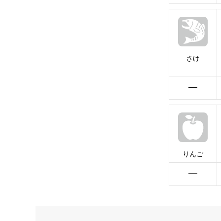
さけ
━
りんご
━