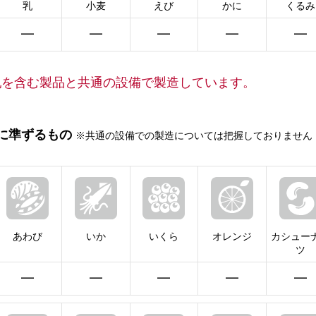
乳
小麦
えび
かに
くるみ
━
━
━
━
━
乳を含む製品と共通の設備で製造しています。
に準ずるもの
※共通の設備での製造については把握しておりません
あわび
いか
いくら
オレンジ
カシュー
ツ
━
━
━
━
━