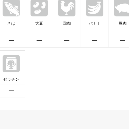
さば
大豆
鶏肉
バナナ
豚肉
━
━
━
━
━
ゼラチン
━