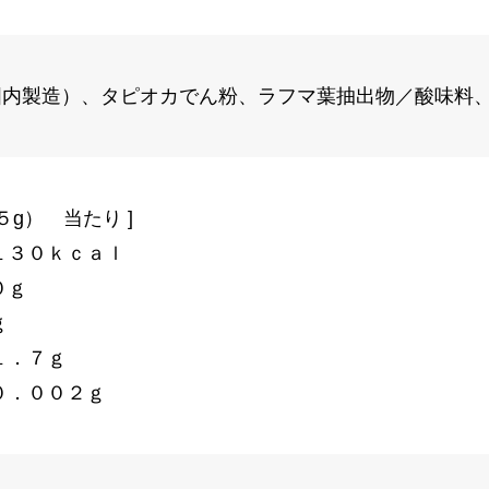
国内製造）、タピオカでん粉、ラフマ葉抽出物／酸味料
５g） 当たり ]
１３０ｋｃａｌ
０ｇ
ｇ
１．７ｇ
０．００２ｇ