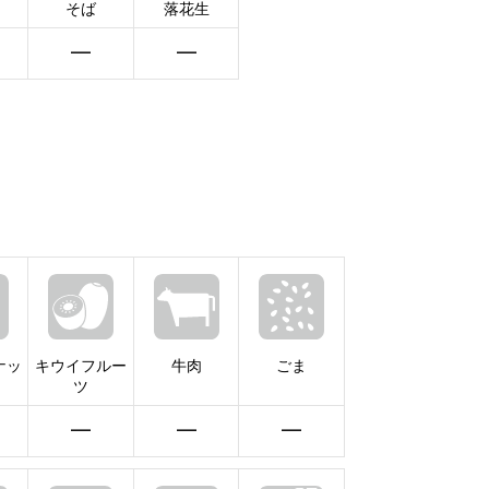
そば
落花生
━
━
ナッ
キウイフルー
牛肉
ごま
ツ
━
━
━