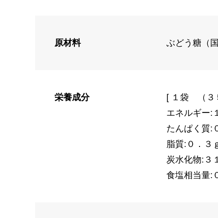
原材料
ぶどう糖（
栄養成分
[ １袋 （３
エネルギー:
たんぱく質:
脂質:０．３
炭水化物:３
食塩相当量: