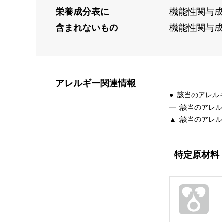
栄養成分表に
機能性関与成
含まれないもの
機能性関与成
アレルギー
関連情報
● :該当のアレ
━ :該当のアレ
▲ :該当のアレ
特定原材料