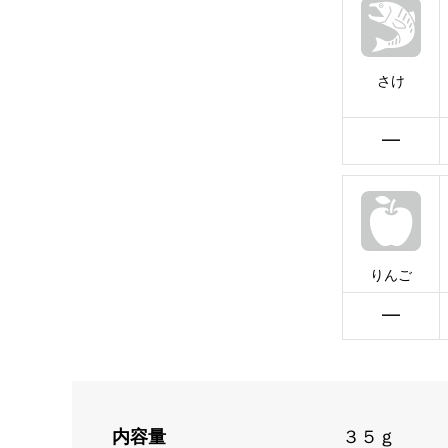
さけ
━
りんご
━
内容量
３５ｇ