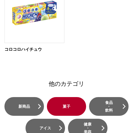
コロコロハイチュウ
他のカテゴリ
食品
新商品
菓子
・
飲料
健康
アイス
・
美容