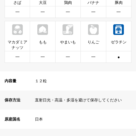
さば
大豆
鶏肉
バナナ
豚肉
━
━
━
━
━
マカダミア
もも
やまいも
りんご
ゼラチン
ナッツ
━
━
━
━
●
内容量
１２粒
保存方法
直射日光・高温・多湿を避けて保存してください
原産国名
日本