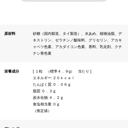
原材料
砂糖（国内製造、タイ製造）、水あめ、植物油脂、デ
キストリン、ゼラチン／酸味料、グリセリン、アカキ
ャベツ色素、アカダイコン色素、香料、乳化剤、クチ
ナシ青色素
栄養成分
[ １粒 （標準４．９g） 当たり ]
エネルギー:２０ｋｃａｌ
たんぱく質:０．０６ｇ
脂質:０．３ｇ
炭水化物:４．２ｇ
食塩相当量:０ｇ
（推定値）