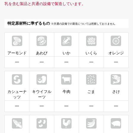
乳を含む製品と共通の設備で製造しています。
特定原材料に準ずるもの
※共通の設備での製造については把握しておりません
アーモンド
あわび
いか
いくら
オレンジ
━
━
━
━
━
カシューナ
キウイフル
牛肉
ごま
さけ
ッツ
ーツ
━
━
━
━
━