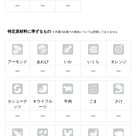
━
━
━
特定原材料に準ずるもの
※共通の設備での製造については把握しておりません
アーモンド
あわび
いか
いくら
オレンジ
━
━
━
━
━
カシューナ
キウイフル
牛肉
ごま
さけ
ッツ
ーツ
━
━
━
━
━