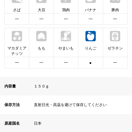
さば
大豆
鶏肉
バナナ
豚肉
━
━
━
━
━
マカダミア
もも
やまいも
りんご
ゼラチン
ナッツ
━
━
━
●
━
内容量
１５０ｇ
保存方法
直射日光・高温を避けて保存してください
原産国名
日本