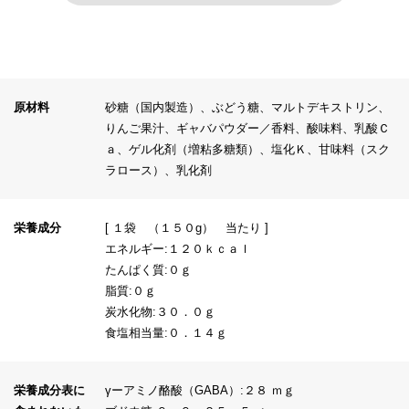
原材料
砂糖（国内製造）、ぶどう糖、マルトデキストリン、
りんご果汁、ギャバパウダー／香料、酸味料、乳酸Ｃ
ａ、ゲル化剤（増粘多糖類）、塩化Ｋ、甘味料（スク
ラロース）、乳化剤
栄養成分
[ １袋 （１５０g） 当たり ]
エネルギー:１２０ｋｃａｌ
たんぱく質:０ｇ
脂質:０ｇ
炭水化物:３０．０ｇ
食塩相当量:０．１４ｇ
栄養成分表に
γーアミノ酪酸（GABA）:２８ ｍｇ