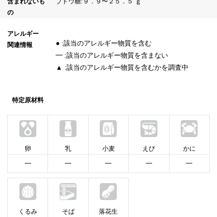
含まれないも
ブドウ糖:９．９〜２５．５ ｇ
の
アレルギー
● :該当のアレルギー物質を含む
関連情報
━ :該当のアレルギー物質を含まない
▲ :該当のアレルギー物質を含むかを調査中
特定原材料
卵
乳
小麦
えび
かに
━
━
━
━
━
くるみ
そば
落花生