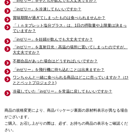
「inゼリー」を子どもが飲んでも大丈夫ですか？
「inゼリー」を冷凍してもいいですか？
賞味期限が過ぎてしまったものは食べられませんか？
「ｉｎタブレット塩分プラス」は、1日の摂取量や上限量は決まっ
ていますか？
「inゼリー」を妊婦が飲んでも大丈夫ですか？
「inゼリー」を直射日光・高温の場所に置いてしまったのですが、
大丈夫ですか？
不都合品があった場合はどうすればいいですか？
「inゼリー」を飛行機に持ち込むことは出来ますか？
ワンちゃんと一緒に食べられる商品はどこに売っていますか？（ひ
ととペットプロジェクト)
冷蔵していた「inゼリー」を常温に戻してもいいですか？
商品の規格変更により、商品パッケージ裏面の原材料表示が異なる場合
がございます。
ご購入、お召し上がりの際は、必ず、お持ちの商品の表示をご確認くだ
さい。