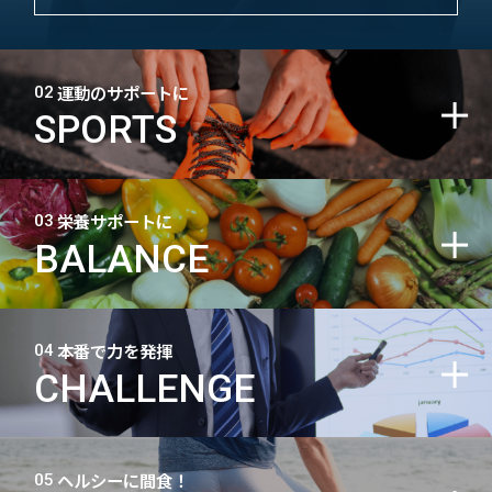
運動のサポートに
02
SPORTS
栄養サポートに
03
BALANCE
本番で力を発揮
04
CHALLENGE
ヘルシーに間食！
05