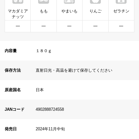
マカダミア
もも
やまいも
りんご
ゼラチン
ナッツ
━
━
━
━
━
内容量
１８０ｇ
保存方法
直射日光・高温を避けて保存してください
原産国名
日本
JANコード
4902888724558
発売日
2024年11月中旬