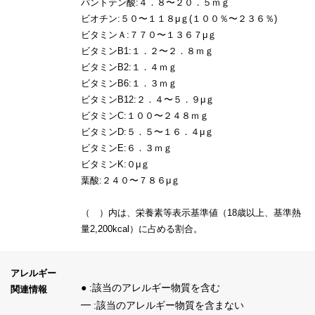
パントテン酸:４．８〜２０．５ｍｇ
ビオチン:５０〜１１８μｇ(１００％〜２３６％)
ビタミンＡ:７７０〜１３６７μｇ
ビタミンB1:１．２〜２．８ｍｇ
ビタミンB2:１．４ｍｇ
ビタミンB6:１．３ｍｇ
ビタミンB12:２．４〜５．９μｇ
ビタミンC:１００〜２４８ｍｇ
ビタミンD:５．５〜１６．４μｇ
ビタミンE:６．３ｍｇ
ビタミンK:０μｇ
葉酸:２４０〜７８６μｇ
（ ）内は、栄養素等表示基準値（18歳以上、基準熱
量2,200kcal）に占める割合。
アレルギー
● :該当のアレルギー物質を含む
関連情報
━ :該当のアレルギー物質を含まない