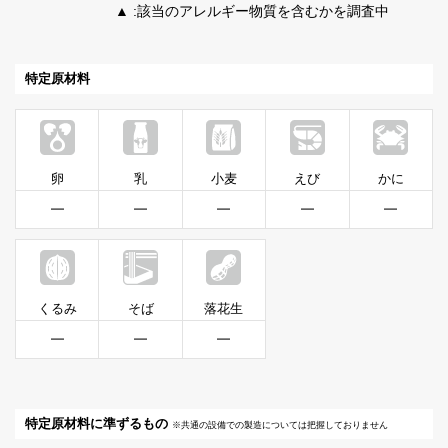
▲ :該当のアレルギー物質を含むかを調査中
特定原材料
卵
乳
小麦
えび
かに
━
━
━
━
━
くるみ
そば
落花生
━
━
━
特定原材料に準ずるもの
※共通の設備での製造については把握しておりません