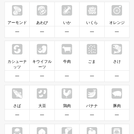
アーモンド
あわび
いか
いくら
オレンジ
━
━
━
━
━
カシューナ
キウイフル
牛肉
ごま
さけ
ッツ
ーツ
━
━
━
━
━
さば
大豆
鶏肉
バナナ
豚肉
━
━
━
━
━