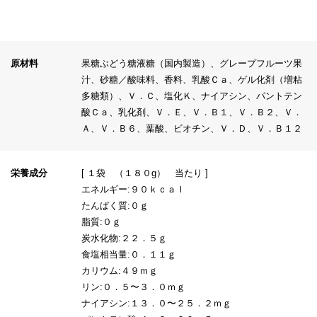
原材料
果糖ぶどう糖液糖（国内製造）、グレープフルーツ果
汁、砂糖／酸味料、香料、乳酸Ｃａ、ゲル化剤（増粘
多糖類）、Ｖ．Ｃ、塩化Ｋ、ナイアシン、パントテン
酸Ｃａ、乳化剤、Ｖ．Ｅ、Ｖ．Ｂ１、Ｖ．Ｂ２、Ｖ．
Ａ、Ｖ．Ｂ６、葉酸、ビオチン、Ｖ．Ｄ、Ｖ．Ｂ１２
栄養成分
[ １袋 （１８０g） 当たり ]
エネルギー:９０ｋｃａｌ
たんぱく質:０ｇ
脂質:０ｇ
炭水化物:２２．５ｇ
食塩相当量:０．１１ｇ
カリウム:４９ｍｇ
リン:０．５〜３．０ｍｇ
ナイアシン:１３．０〜２５．２ｍｇ