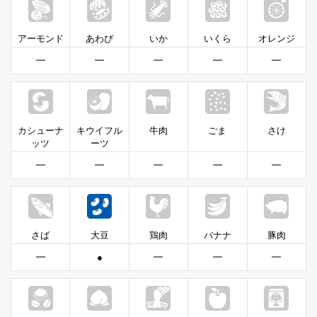
アーモンド
あわび
いか
いくら
オレンジ
━
━
━
━
━
カシューナ
キウイフル
牛肉
ごま
さけ
ッツ
ーツ
━
━
━
━
━
さば
大豆
鶏肉
バナナ
豚肉
━
●
━
━
━