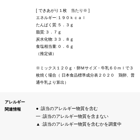
[ できあがり１枚 当たり※ ]
エネルギー:１９０ｋｃａｌ
たんぱく質:５．３ｇ
脂質:３．７ｇ
炭水化物:３３．８ｇ
食塩相当量:０．６ｇ
（推定値）
※ミックス１２０ｇ・卵Ｍサイズ・牛乳６０ｍｌで３
枚焼く場合（ 日本食品標準成分表２０２０ 鶏卵、普
通牛乳より算出）
アレルギー
● :該当のアレルギー物質を含む
関連情報
━ :該当のアレルギー物質を含まない
▲ :該当のアレルギー物質を含むかを調査中