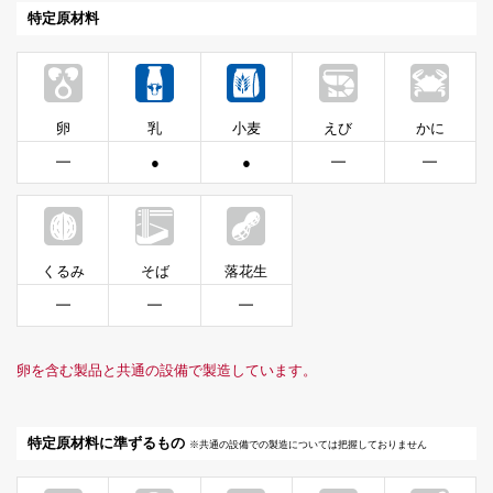
特定原材料
卵
乳
小麦
えび
かに
━
●
●
━
━
くるみ
そば
落花生
━
━
━
卵を含む製品と共通の設備で製造しています。
特定原材料に準ずるもの
※共通の設備での製造については把握しておりません