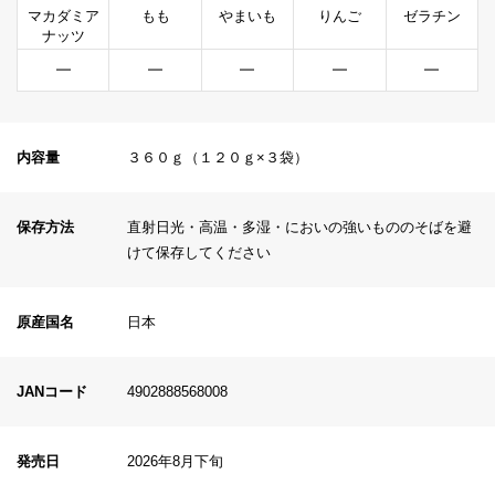
マカダミア
もも
やまいも
りんご
ゼラチン
ナッツ
━
━
━
━
━
内容量
３６０ｇ（１２０ｇ×３袋）
保存方法
直射日光・高温・多湿・においの強いもののそばを避
けて保存してください
原産国名
日本
JANコード
4902888568008
発売日
2026年8月下旬