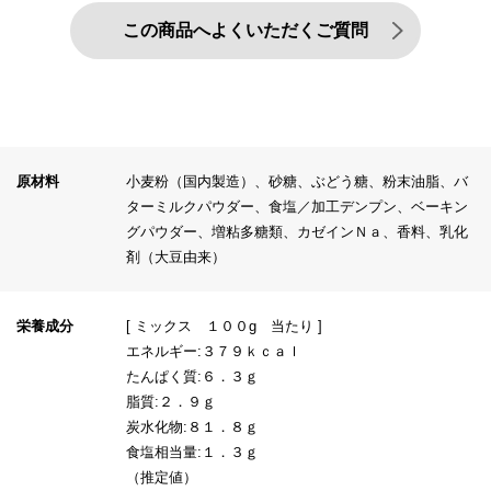
この商品へよくいただくご質問
原材料
小麦粉（国内製造）、砂糖、ぶどう糖、粉末油脂、バ
ターミルクパウダー、食塩／加工デンプン、ベーキン
グパウダー、増粘多糖類、カゼインＮａ、香料、乳化
剤（大豆由来）
栄養成分
[ ミックス １００g 当たり ]
エネルギー:３７９ｋｃａｌ
たんぱく質:６．３ｇ
脂質:２．９ｇ
炭水化物:８１．８ｇ
食塩相当量:１．３ｇ
（推定値）