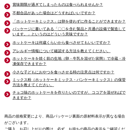
賞味期限が過ぎてしまったものは食べられませんか？
不都合品があった場合はどうすればいいですか？
「ホットケーキミックス」は卵を使わずに作ることができますか？
パッケージに書いてある「〇〇を含む製品と共通の設備で製造して
います。」というのはどういう意味ですか？
ホットケーキは何歳くらいから食べさせてもいいですか？
アレルギー情報について確認する方法を教えてください。
ホットケーキを焼く前の生地（卵・牛乳を混ぜた状態）で冷蔵・冷
凍保存できますか？
小さな子どもにおやつを食べさせる時の注意点は何ですか？
ミックス粉（ホットケーキミックス・パンケーキミックス）の保管
方法を教えてください。
チョコ味のホットケーキを作りたいのですが、ココアを混ぜればで
きますか？
商品の規格変更により、商品パッケージ裏面の原材料表示が異なる場合
がございます。
ご購入、お召し上がりの際は、必ず、お持ちの商品の表示をご確認くだ