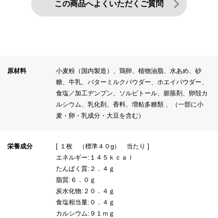
この商品へよくいただくご質問
原材料
小麦粉（国内製造）、鶏卵、植物油脂、水あめ、砂
糖、牛乳、バターミルクパウダー、ホエイパウダー、
食塩／加工デンプン、ソルビトール、膨脹剤、卵殻カ
ルシウム、乳化剤、香料、増粘多糖類 、（一部に小
麦・卵・乳成分・大豆を含む）
栄養成分
[ １枚 （標準４０g） 当たり ]
エネルギー:１４５ｋｃａｌ
たんぱく質:２．４ｇ
脂質:６．０ｇ
炭水化物:２０．４ｇ
食塩相当量:０．４ｇ
カルシウム:９１ｍｇ