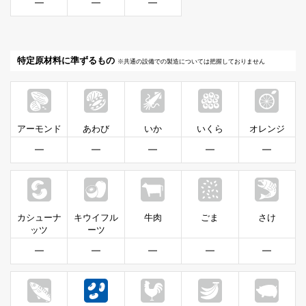
━
━
━
特定原材料に準ずるもの
※共通の設備での製造については把握しておりません
アーモンド
あわび
いか
いくら
オレンジ
━
━
━
━
━
カシューナ
キウイフル
牛肉
ごま
さけ
ッツ
ーツ
━
━
━
━
━