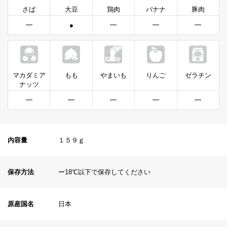
さば
大豆
鶏肉
バナナ
豚肉
━
●
━
━
━
マカダミア
もも
やまいも
りんご
ゼラチン
ナッツ
━
━
━
━
━
内容量
１５９ｇ
保存方法
ー18℃以下で保存してください
原産国名
日本