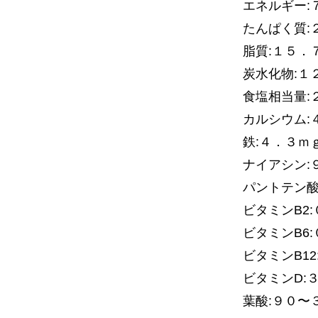
エネルギー:
たんぱく質:
脂質:１５．
炭水化物:１
食塩相当量:
カルシウム:
鉄:４．３ｍ
ナイアシン:
パントテン酸
ビタミンB2
ビタミンB6
ビタミンB1
ビタミンD:
葉酸:９０〜