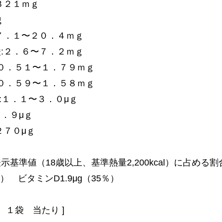
３２１ｍｇ
ｇ
７．１〜２０．４ｍｇ
:２．６〜７．２ｍｇ
:０．５１〜１．７９ｍｇ
:０．５９〜１．５８ｍｇ
2:１．１〜３．０μｇ
１．９μｇ
２７０μｇ
示基準値（18歳以上、基準熱量2,200kcal）に占める割
0％） ビタミンD1.9μg（35％）
 １袋 当たり ]