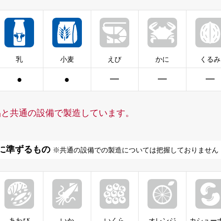
乳
小麦
えび
かに
くるみ
●
●
━
━
━
品と共通の設備で製造しています。
に準ずるもの
※共通の設備での製造については把握しておりません
あわび
いか
いくら
オレンジ
カシュー