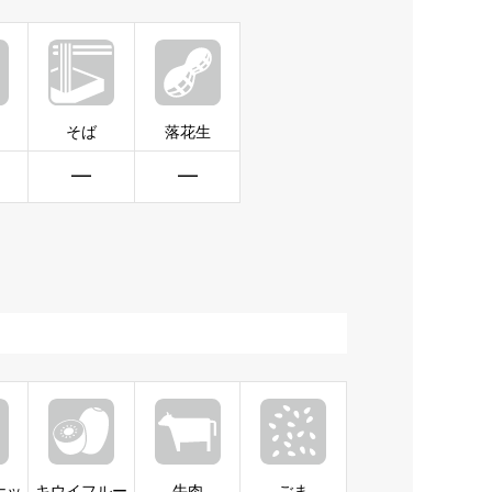
そば
落花生
━
━
ナッ
キウイフルー
牛肉
ごま