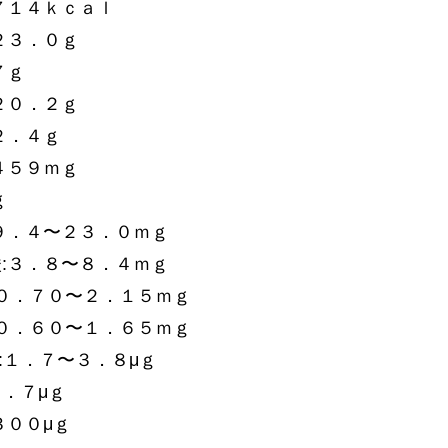
７１４ｋｃａｌ
２３．０ｇ
７ｇ
２０．２ｇ
２．４ｇ
４５９ｍｇ
ｇ
９．４〜２３．０ｍｇ
:３．８〜８．４ｍｇ
:０．７０〜２．１５ｍｇ
:０．６０〜１．６５ｍｇ
2:１．７〜３．８μｇ
３．７μｇ
３００μｇ