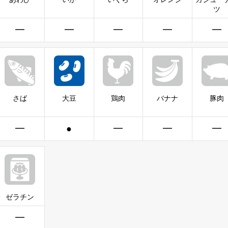
ツ
━
━
━
━
━
さば
大豆
鶏肉
バナナ
豚肉
━
●
━
━
━
ゼラチン
━