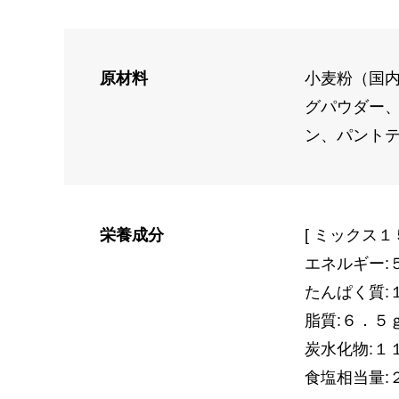
原材料
小麦粉（国
グパウダー
ン、パント
栄養成分
[ ミックス１
エネルギー:
たんぱく質:
脂質:６．５
炭水化物:１
食塩相当量: