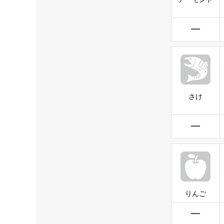
━
さけ
━
りんご
━