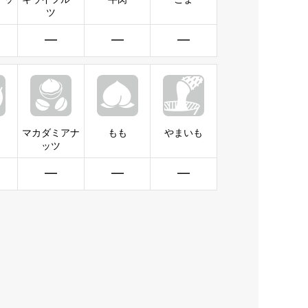
ツ
━
━
━
マカダミアナ
もも
やまいも
ッツ
━
━
━