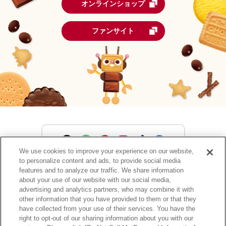
オンラインショップ
ファンサイト
We use cookies to improve your experience on our website,
to personalize content and ads, to provide social media
森永製菓公式アカウント一覧
features and to analyze our traffic. We share information
about your use of our website with our social media,
advertising and analytics partners, who may combine it with
other information that you have provided to them or that they
have collected from your use of their services. You have the
サイトマップ
RSSの配信について
プライバシーポリシー
right to opt-out of our sharing information about you with our
ウェブアクセシビリティ
ご利用規約
リンク