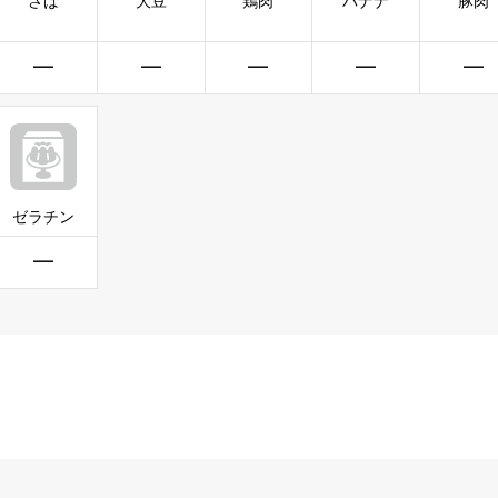
さば
大豆
鶏肉
バナナ
豚肉
━
━
━
━
━
ゼラチン
━