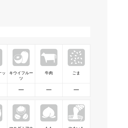
ナッ
キウイフルー
牛肉
ごま
ツ
━
━
━