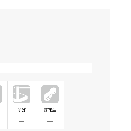
そば
落花生
━
━