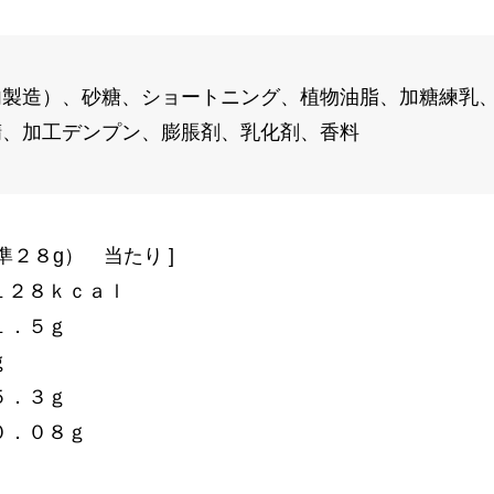
内製造）、砂糖、ショートニング、植物油脂、加糖練乳
精、加工デンプン、膨脹剤、乳化剤、香料
準２８g） 当たり ]
１２８ｋｃａｌ
１．５ｇ
ｇ
５．３ｇ
０．０８ｇ