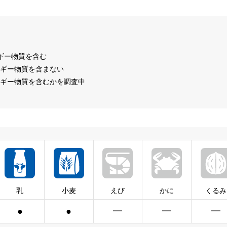
ルギー物質を含む
ルギー物質を含まない
ルギー物質を含むかを調査中
乳
小麦
えび
かに
くるみ
●
●
━
━
━