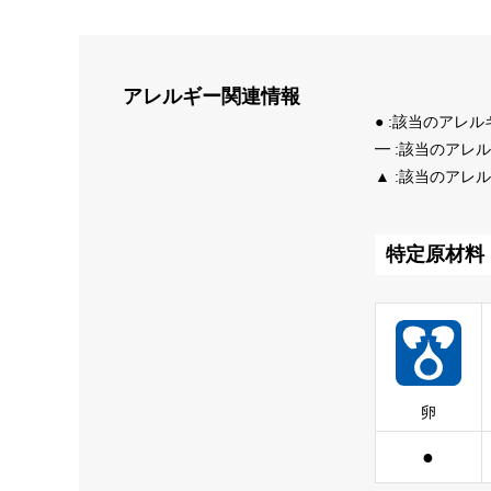
アレルギー
関連情報
● :該当のアレ
━ :該当のアレ
▲ :該当のアレ
特定原材料
卵
●