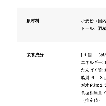
原材料
小麦粉（国
トール、酒
栄養成分
[ １個 （標
エネルギー:
たんぱく質:
脂質:６．８
炭水化物:１
食塩相当量:
（推定値）