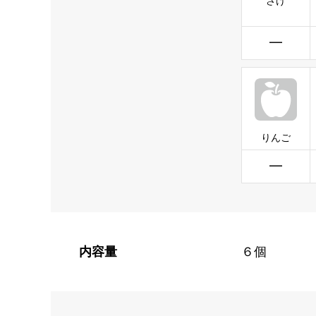
さけ
━
りんご
━
内容量
６個