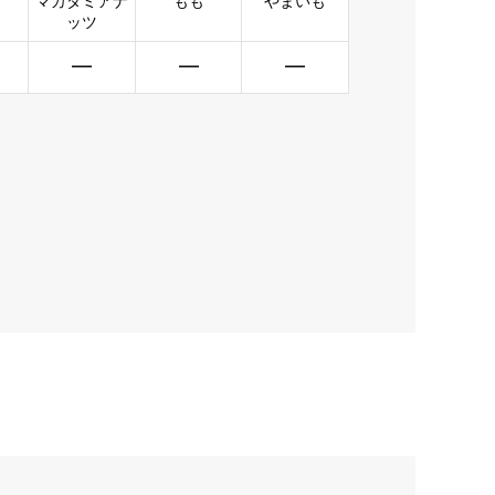
マカダミアナ
もも
やまいも
ッツ
━
━
━