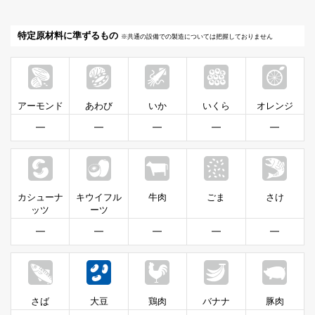
特定原材料に準ずるもの
※共通の設備での製造については把握しておりません
アーモンド
あわび
いか
いくら
オレンジ
━
━
━
━
━
カシューナ
キウイフル
牛肉
ごま
さけ
ッツ
ーツ
━
━
━
━
━
さば
大豆
鶏肉
バナナ
豚肉