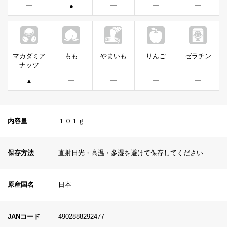
━
●
━
━
━
マカダミア
もも
やまいも
りんご
ゼラチン
ナッツ
▲
━
━
━
━
内容量
１０１ｇ
保存方法
直射日光・高温・多湿を避けて保存してください
原産国名
日本
JANコード
4902888292477