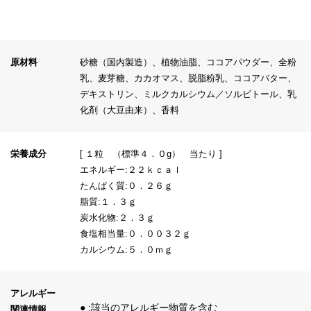
原材料
砂糖（国内製造）、植物油脂、ココアパウダー、全粉
乳、麦芽糖、カカオマス、脱脂粉乳、ココアバター、
デキストリン、ミルクカルシウム／ソルビトール、乳
化剤（大豆由来）、香料
栄養成分
[ １粒 （標準４．０g） 当たり ]
エネルギー:２２ｋｃａｌ
たんぱく質:０．２６ｇ
脂質:１．３ｇ
炭水化物:２．３ｇ
食塩相当量:０．００３２ｇ
カルシウム:５．０ｍｇ
アレルギー
● :該当のアレルギー物質を含む
関連情報