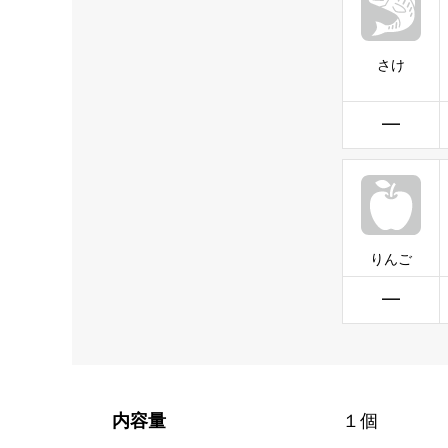
さけ
━
りんご
━
内容量
１個