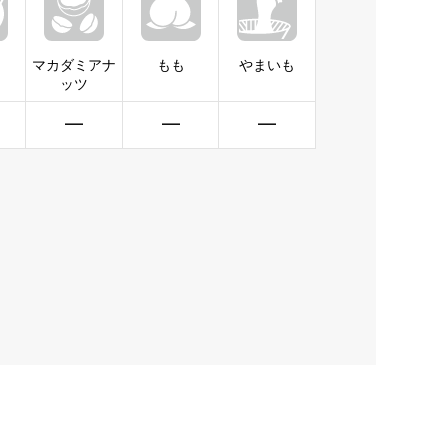
マカダミアナ
もも
やまいも
ッツ
━
━
━