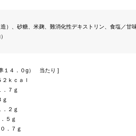
製造）、砂糖、米麹、難消化性デキストリン、食塩／甘味
物）
準１４．０g） 当たり ]
５２ｋｃａｌ
１．７ｇ
３ｇ
１．２ｇ
０．５ｇ
:０．７ｇ