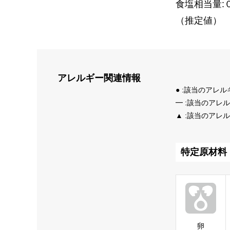
食塩相当量:
（推定値）
アレルギー
関連情報
● :該当のアレ
━ :該当のアレ
▲ :該当のアレ
特定原材料
卵