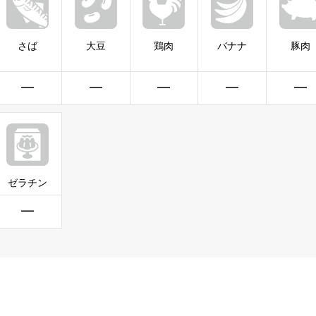
さば
大豆
鶏肉
バナナ
豚肉
━
━
━
━
━
ゼラチン
━