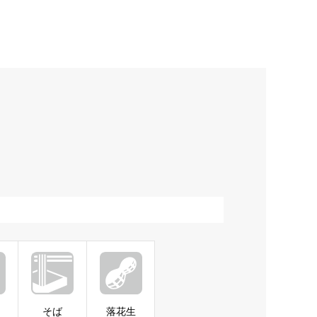
そば
落花生