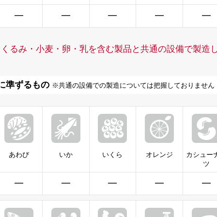
━
━
━
━
━
・くるみ・小麦・卵・乳を含む製品と共通の設備で製造
に準ずるもの
※共通の設備での製造については把握しておりません
あわび
いか
いくら
オレンジ
カシュー
ツ
━
━
━
━
━