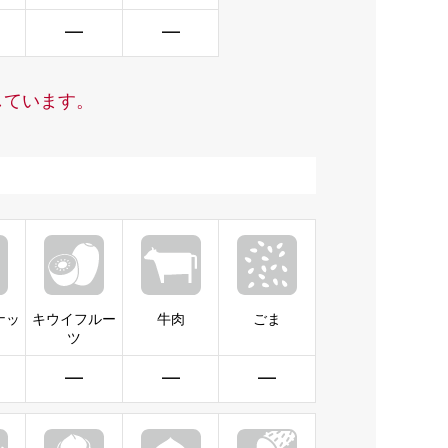
━
━
しています。
ナッ
キウイフルー
牛肉
ごま
ツ
━
━
━