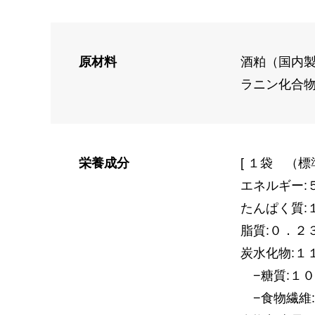
原材料
酒粕（国内
ラニン化合
栄養成分
[ １袋 （標
エネルギー:
たんぱく質:
脂質:０．２
炭水化物:１
−糖質:１
−食物繊維