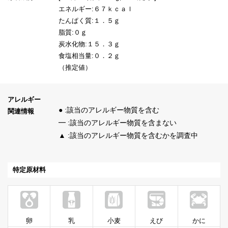
エネルギー:６７ｋｃａｌ
たんぱく質:１．５ｇ
脂質:０ｇ
炭水化物:１５．３ｇ
食塩相当量:０．２ｇ
（推定値）
アレルギー
● :該当のアレルギー物質を含む
関連情報
━ :該当のアレルギー物質を含まない
▲ :該当のアレルギー物質を含むかを調査中
特定原材料
卵
乳
小麦
えび
かに