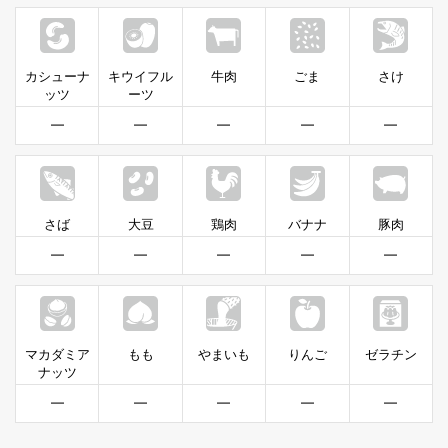
カシューナ
キウイフル
牛肉
ごま
さけ
ッツ
ーツ
━
━
━
━
━
さば
大豆
鶏肉
バナナ
豚肉
━
━
━
━
━
マカダミア
もも
やまいも
りんご
ゼラチン
ナッツ
━
━
━
━
━