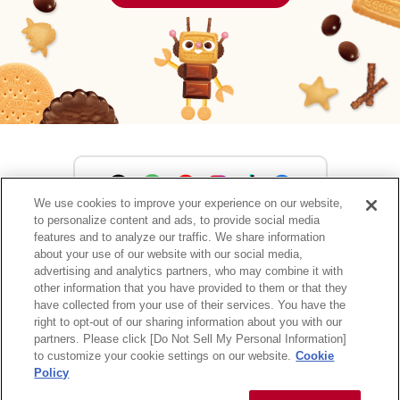
We use cookies to improve your experience on our website,
to personalize content and ads, to provide social media
森永製菓公式アカウント一覧
features and to analyze our traffic. We share information
about your use of our website with our social media,
advertising and analytics partners, who may combine it with
other information that you have provided to them or that they
have collected from your use of their services. You have the
サイトマップ
RSSの配信について
プライバシーポリシー
right to opt-out of our sharing information about you with our
ウェブアクセシビリティ
ご利用規約
リンク
partners. Please click [Do Not Sell My Personal Information]
to customize your cookie settings on our website.
Cookie
Policy