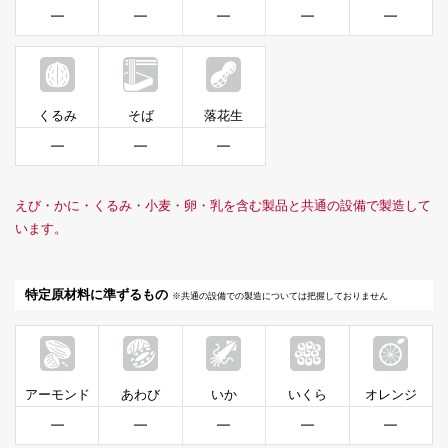
━
━
━
━
━
くるみ
そば
落花生
━
━
━
えび・かに・くるみ・小麦・卵・乳を含む製品と共通の設備で製造して
います。
特定原材料に準ずるもの
※共通の設備での製造については把握しておりません
アーモンド
あわび
いか
いくら
オレンジ
━
━
━
━
━