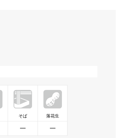
そば
落花生
━
━