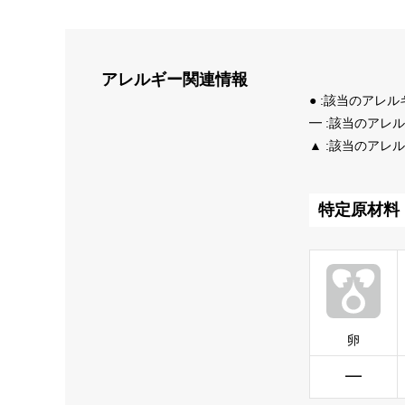
アレルギー
関連情報
● :該当のアレ
━ :該当のアレ
▲ :該当のアレ
特定原材料
卵
━