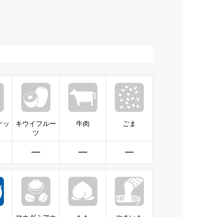
ナッ
キウイフルー
牛肉
ごま
ツ
━
━
━