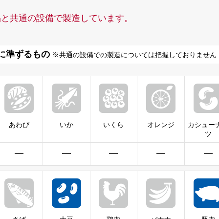
品と共通の設備で製造しています。
に準ずるもの
※共通の設備での製造については把握しておりません
あわび
いか
いくら
オレンジ
カシュー
ツ
━
━
━
━
━