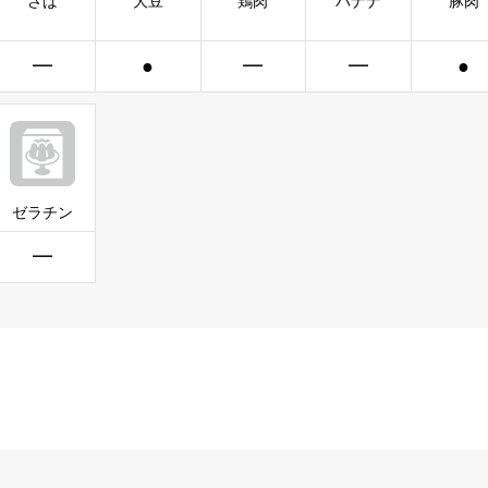
さば
大豆
鶏肉
バナナ
豚肉
━
●
━
━
●
ゼラチン
━