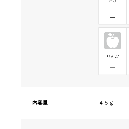
さけ
━
りんご
━
内容量
４５ｇ