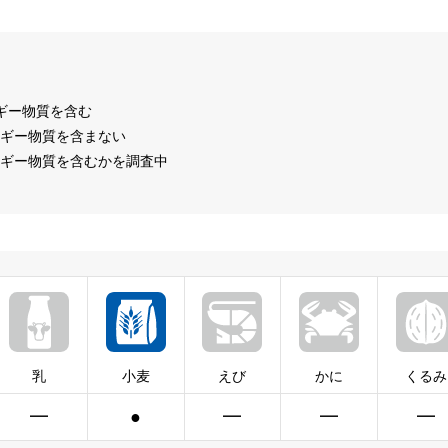
ルギー物質を含む
ルギー物質を含まない
ルギー物質を含むかを調査中
乳
小麦
えび
かに
くるみ
━
●
━
━
━