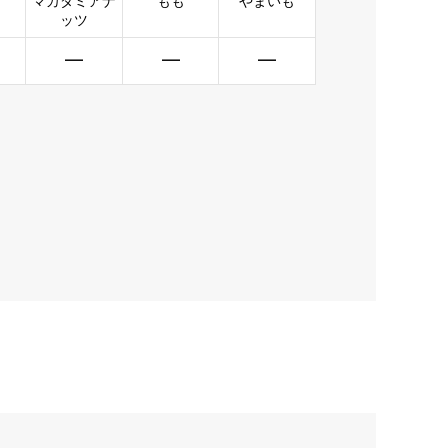
マカダミアナ
もも
やまいも
ッツ
━
━
━