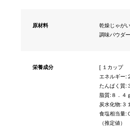
原材料
乾燥じゃが
調味パウダ
栄養成分
[ １カップ 
エネルギー:
たんぱく質:
脂質:８．４
炭水化物:３
食塩相当量:
（推定値）