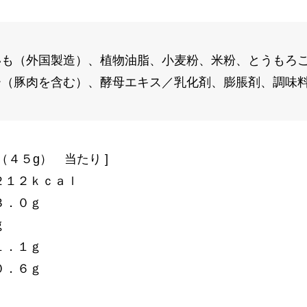
いも（外国製造）、植物油脂、小麦粉、米粉、とうもろ
ー（豚肉を含む）、酵母エキス／乳化剤、膨脹剤、調味
（４５g） 当たり ]
２１２ｋｃａｌ
３．０ｇ
ｇ
１．１ｇ
０．６ｇ