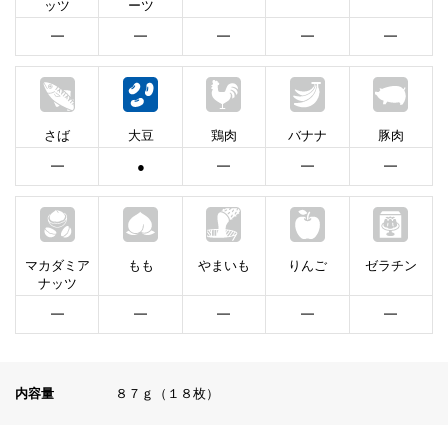
ッツ
ーツ
━
━
━
━
━
さば
大豆
鶏肉
バナナ
豚肉
━
●
━
━
━
マカダミア
もも
やまいも
りんご
ゼラチン
ナッツ
━
━
━
━
━
内容量
８７ｇ（１８枚）