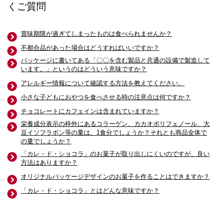
くご質問
賞味期限が過ぎてしまったものは食べられませんか？
不都合品があった場合はどうすればいいですか？
パッケージに書いてある「〇〇を含む製品と共通の設備で製造して
います。」というのはどういう意味ですか？
アレルギー情報について確認する方法を教えてください。
小さな子どもにおやつを食べさせる時の注意点は何ですか？
チョコレートにカフェインは含まれていますか？
栄養成分表示の枠外にあるコラーゲン、カカオポリフェノール、大
豆イソフラボン等の量は、1食分でしょうか？それとも商品全体で
の量でしょうか？
「カレ・ド・ショコラ」のお菓子が取り出しにくいのですが、良い
方法はありますか？
オリジナルパッケージデザインのお菓子を作ることはできますか？
「カレ・ド・ショコラ」とはどんな意味ですか？