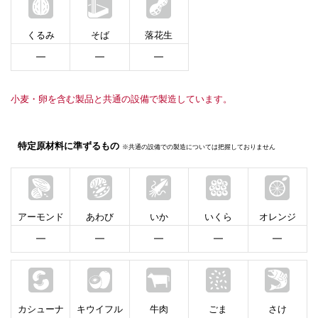
くるみ
そば
落花生
━
━
━
小麦・卵を含む製品と共通の設備で製造しています。
特定原材料に準ずるもの
※共通の設備での製造については把握しておりません
アーモンド
あわび
いか
いくら
オレンジ
━
━
━
━
━
カシューナ
キウイフル
牛肉
ごま
さけ