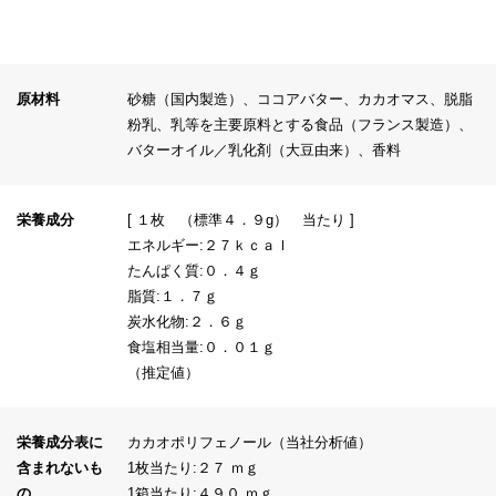
原材料
砂糖（国内製造）、ココアバター、カカオマス、脱脂
粉乳、乳等を主要原料とする食品（フランス製造）、
バターオイル／乳化剤（大豆由来）、香料
栄養成分
[ １枚 （標準４．９g） 当たり ]
エネルギー:２７ｋｃａｌ
たんぱく質:０．４ｇ
脂質:１．７ｇ
炭水化物:２．６ｇ
食塩相当量:０．０１ｇ
（推定値）
栄養成分表に
カカオポリフェノール（当社分析値）
含まれないも
1枚当たり:２７ ｍｇ
の
1箱当たり:４９０ ｍｇ