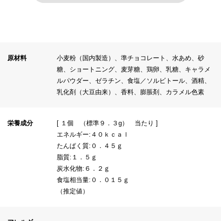
原材料
小麦粉（国内製造）、準チョコレート、水あめ、砂
糖、ショートニング、麦芽糖、鶏卵、乳糖、キャラメ
ルパウダー、ゼラチン、食塩／ソルビトール、酒精、
乳化剤（大豆由来）、香料、膨脹剤、カラメル色素
栄養成分
[ １個 （標準９．３g） 当たり ]
エネルギー:４０ｋｃａｌ
たんぱく質:０．４５ｇ
脂質:１．５ｇ
炭水化物:６．２ｇ
食塩相当量:０．０１５ｇ
（推定値）