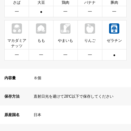
さば
大豆
鶏肉
バナナ
豚肉
━
●
━
━
━
マカダミア
もも
やまいも
りんご
ゼラチン
ナッツ
━
━
━
━
●
内容量
８個
保存方法
直射日光を避けて28℃以下で保存してください
原産国名
日本