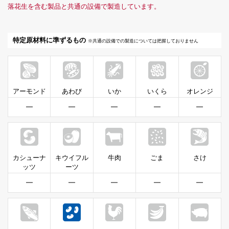
落花生を含む製品と共通の設備で製造しています。
特定原材料に準ずるもの
※共通の設備での製造については把握しておりません
アーモンド
あわび
いか
いくら
オレンジ
━
━
━
━
━
カシューナ
キウイフル
牛肉
ごま
さけ
ッツ
ーツ
━
━
━
━
━