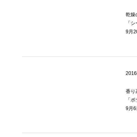
乾燥
「シ
9月
201
香り
「ポ
9月