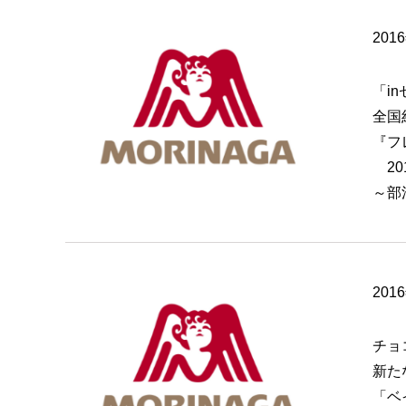
201
「i
全国
『フ
20
～部
201
チョ
新た
「ベ