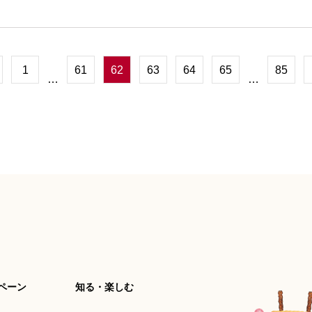
1
61
62
63
64
65
85
…
…
ペーン
知る・楽しむ