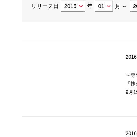
リリース日
年
月
～
201
～専
「抹
9月
201