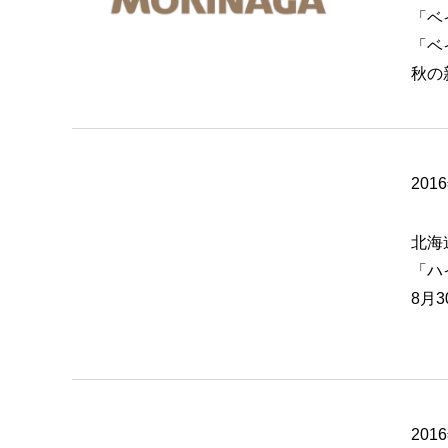
「ベ
「ベ
秋の
201
北海
「ハ
8月
201