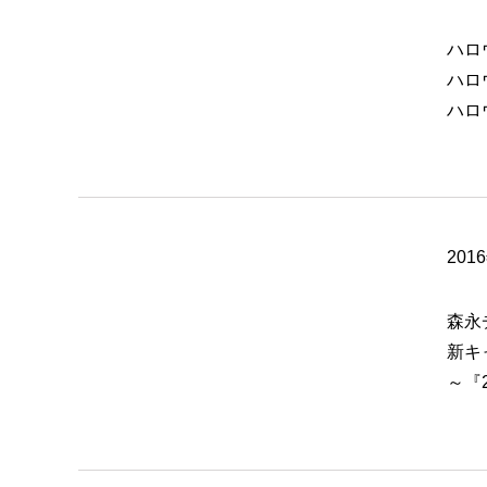
ハロ
ハロ
ハロ
201
森永
新キ
～『