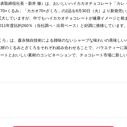
取締役社長・新井 徹）は、おいしいハイカカオチョコレート「カレ・
0×くるみ」「カカオ70×ざくろ」の2品を8月30日（火）より新発売
々拡大していますが、中でもハイカカオチョコレートが健康イメージと相
011年度比約260％（当社調べ・出荷ベース）と好調に推移しています
ざくろ」は、森永独自技術による雑味のないシャープな味わいの美味しい
素材のくるみとざくろをそれぞれ組み合わせることで、バラエティーに
ートとおいしい素材のコンビネーションで、チョコレート市場に新しい
。