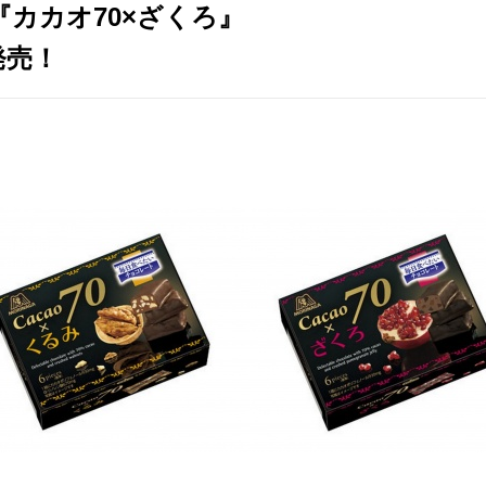
『カカオ70×ざくろ』
発売！