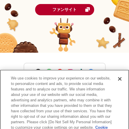
ファンサイト
We use cookies to improve your experience on our website,
to personalize content and ads, to provide social media
森永製菓公式アカウント一覧
features and to analyze our traffic. We share information
about your use of our website with our social media,
advertising and analytics partners, who may combine it with
other information that you have provided to them or that they
have collected from your use of their services. You have the
サイトマップ
RSSの配信について
プライバシーポリシー
right to opt-out of our sharing information about you with our
ウェブアクセシビリティ
ご利用規約
リンク
partners. Please click [Do Not Sell My Personal Information]
to customize your cookie settings on our website.
Cookie