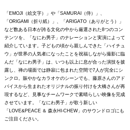
「EMOJI（絵文字）」や「SAMURAI（侍）」、
「ORIGAMI（折り紙）」、「ARIGATO（ありがとう）」
など数ある日本が誇る文化の中から厳選された8つのコン
テンツを、「なにわ男子」のナレーションと実演によって
紹介しています。子どもの頃から親しんできた「ハイチュ
ウ」が世界の人気者になったことを祝福しながら撮影に臨
んだ「なにわ男子」は、いつも以上に息が合った演技を披
露し、禅の場面では静寂に包まれた空間で7人が完全にシ
ンクロ。賑やかなカラオケのシーンでも、藤原さんのアド
バイスから生まれたオリジナルの振り付けを大橋さんが再
現するなど、見事なチームワークで素晴らしい映像を完成
させています。「なにわ男子」が歌う新しい
「LOVE&PEACE ＆ 森永HI-CHEW」のサウンドロゴにも
ご注目ください。