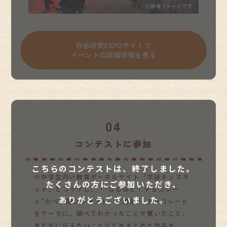
自由研究EXPOサイトで
イベントの詳細情報を見る
04
コンテストに参加
こちらのコンテストは、終了しました。
小中学生向け教育ポータルサイト「学研キッズネ
たくさんの方にご参加いただき、
ット」とコラボし、「“なるほど！チョコレー
ありがとうございました。
ト”かべ新聞コンテスト」を開催！ チョコレート
をテーマに、調べてわかったことや驚いたこと、
友だちに伝えたいことなどをまとめた作品を