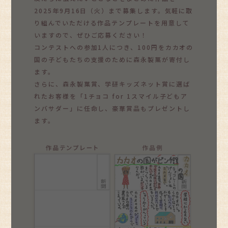
2025年9月16日（火）まで募集します。気軽に取
り組んでいただける作品テンプレートを用意して
いますので、ぜひご応募ください！
コンテストへの参加1人につき、100円をカカオの
国の子どもたちの支援のために森永製菓が寄付し
ます。
さらに、森永製菓賞、学研キッズネット賞に選ば
れたお客様を「1チョコ for 1スマイル子どもア
ンバサダー」に任命し、豪華賞品もプレゼントし
ます。