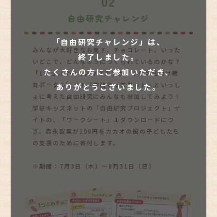
02
自由研究チャレンジ
「自由研究チャレンジ」は、
みんなが大好きなお菓子、チョコレート。いった
終了しました。
いどこで、どんなふうにつくられているのかな？
たくさんの方にご参加いただき、
「1チョコ for 1スマイル」が、小中学生向け教
育ポータルサイト「学研キッズネット」といっし
ありがとうございました。
ょに考えた自由研究にみんなも参加してみよう！
学研キッズネットの「自由研究プロジェクト」サ
イトの、「ワークシート」１ダウンロードにつ
き、森永製菓が100円をカカオの国の子どもたち
の支援のために寄付します。
※期間：7月3日（木）～8月31日（日）