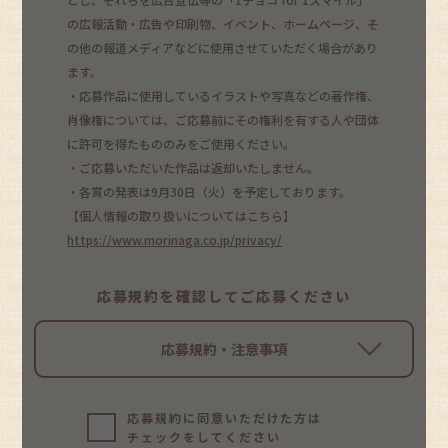
の広報活動・広告や印刷物、イベント、ホームページ、そ
の他の報道メディアなどに使用させていただく場合があり
ます。
・応募作品に使用しているイラストや写真などの著作権、
肖像権については、ご応募前にその権利を有する人や団体
に許可を得たもののみをご使用ください。
・ご応募いただいた作品は返却いたしません。
・各賞の発表は9月30日（火）を予定しております。
【個人情報の取り扱いについてはこちら】
https://www.morinaga.co.jp/privacy/
応募規約を確認してご応募ください
応募規約・注意事項
応募規約に同意いただけた方は
チェックをしてください