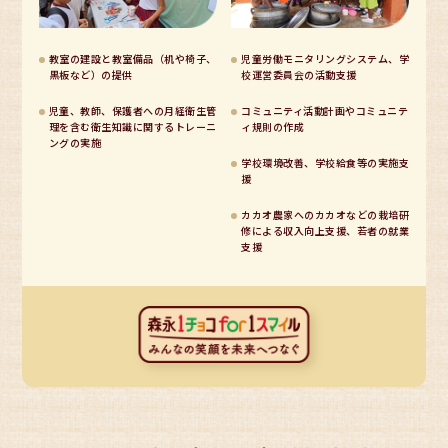
教室の建設と教室備品（机や椅子、
児童労働モニタリングシステム、学
黒板など）の提供
校運営委員会の活動支援
児童、教師、保護者への月経衛生管
コミュニティ活動計画やコミュニテ
理を含む衛生知識に関するトレーニ
ィ規則の作成
ングの実施
学校環境改善、学校給食等の実施支
援
カカオ農家へのカカオなどの栽培研
修による収入向上支援、若者の就業
支援