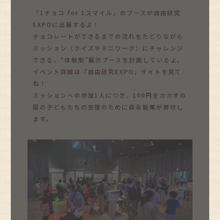
「1チョコ for 1スマイル」のブースが自由研究
EXPOに出展するよ！
チョコレートができるまでの流れをたどりながら
ミッション（クイズやミニワーク）にチャレンジ
できる、“体験型”展示ブースを計画しているよ。
イベント詳細は「自由研究EXPO」サイトを見て
ね！
ミッションへの参加1人につき、100円をカカオの
国の子どもたちの支援のために森永製菓が寄付し
ます。