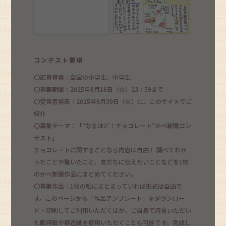
コンテスト要項
〇応募資格：全国の小学生、中学生
〇募集期間：2025年9月16日（火）23：59まで
〇受賞者発表：2025年9月30日（火）に、このサイトでご
紹介
〇募集テーマ：「“なるほど！チョコレート”かべ新聞コン
テスト」
チョコレートに関することなら内容は自由！ 調べてわか
ったことや驚いたこと、友だちに伝えたいことなどを1枚
のかべ新聞作品にまとめてください。
〇募集作品：1枚の紙にまとまっていれば形式は自由で
す。このページから「作品テンプレート」をダウンロー
ド・印刷してご利用いただくほか、ご自身で用意いただい
た画用紙や模造紙を使用いただくことも可能です。完成し