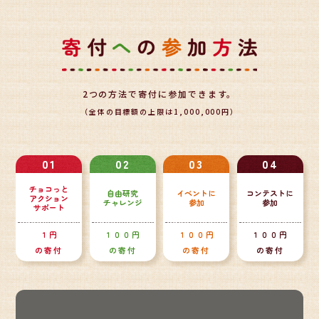
2つの方法で寄付に参加できます。
（全体の目標額の上限は1,000,000円）
01
02
03
04
チョコっと
自由研究
イベントに
コンテストに
アクション
チャレンジ
参加
参加
サポート
１円
１００円
１００円
１００円
の寄付
の寄付
の寄付
の寄付