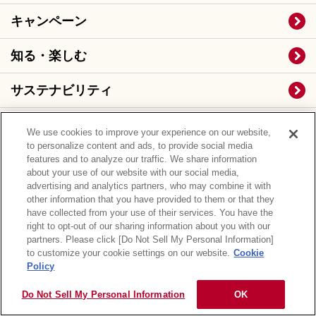
キャンペーン
知る・楽しむ
サステナビリティ
企業情報
We use cookies to improve your experience on our website,
to personalize content and ads, to provide social media
投資家情報（IR）
features and to analyze our traffic. We share information
about your use of our website with our social media,
advertising and analytics partners, who may combine it with
Q&A・お問い合わせ
other information that you have provided to them or that they
have collected from your use of their services. You have the
right to opt-out of our sharing information about you with our
Global
partners. Please click [Do Not Sell My Personal Information]
to customize your cookie settings on our website.
Cookie
Policy
オンラインショップ
Do Not Sell My Personal Information
OK
ファンサイト