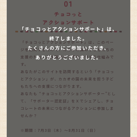
01
チョコっと
アクションサポート
「チョコっとアクションサポート」は、
終了しました。
「チョコっとアクションサポート」は、このペー
たくさんの方にご参加いただき、
ジを訪問するだけで、カカオの国の子どもたちの
ありがとうございました。
支援のために森永製菓が１円を寄付する仕組みで
す。
あなたがこのサイトを訪問するという「チョコっ
とアクション」が、カカオの国の未来を担う子ど
もたちへの支援につながります。
あなたも “チョコっとアクションサポーター”とし
て、「サポーター認定証」をＸでシェアし、チョ
コレートの未来につながるアクションに参加しま
せんか？
※期間：7月3日（木）～8月31日（日）