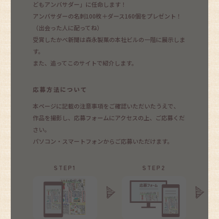
どもアンバサダー」に任命します！
アンバサダーの名刺100枚＋ダース160個をプレゼント！
（出会った人に配ってね）
受賞したかべ新聞は森永製菓の本社ビルの一階に展示しま
す。
また、追ってこのサイトで紹介します。
応募方法について
本ページに記載の注意事項をご確認いただいたうえで、
作品を撮影し、応募フォームにアクセスの上、ご応募くだ
さい。
パソコン・スマートフォンからご応募いただけます。
STEP1
STEP2