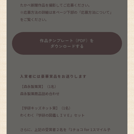
たかべ新聞作品を撮影してご応募ください。
※応募方法の詳細は本ページ下部の「応募方法について」
をご覧ください。
作品テンプレート（PDF）を
ダウンロードする
入賞者には豪華賞品をお送りします
【森永製菓賞】（1名）
森永製菓商品詰め合わせ
【学研キッズネット賞】（1名）
わくわく『学研の図鑑ＬＩＶＥ』セット
さらに、上記の受賞者２名を「1チョコ for 1スマイル子