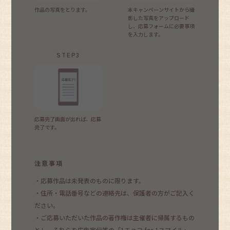
作品の写真をとります。
本キャンペーンサイトから撮
影した写真をアップロード
し、応募フォームに必要事項
を入力します。
STEP3
応募完了画面が出れば、応募
完了です。
注意事項
・応募作品は未発表のものに限ります。
・住所・電話番号などの連絡先は、保護者の方がご記入く
ださい。
・ご応募いただいた作品の著作権は主催者に帰属するもの
とし、それらを広告宣伝等の「1チョコ for 1スマイル」