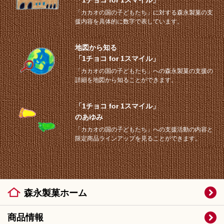
「1チョコ for 1スマイル」
「カカオの国の子どもたち」に対する森永製菓の支
援内容を具体的に数字で表しています。
地図から知る
「1チョコ for 1スマイル」
「カカオの国の子どもたち」への森永製菓の支援の
詳細を地図から知ることができます。
「1チョコ for 1スマイル」
のあゆみ
「カカオの国の子どもたち」への⽀援活動の内容と
限定商品ラインアップを見ることができます。
森永製菓ホーム
商品情報