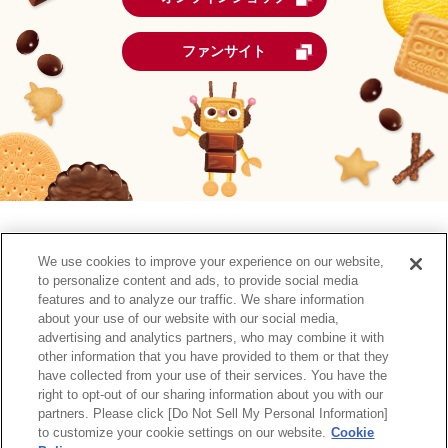
ファンサイト
We use cookies to improve your experience on our website,
to personalize content and ads, to provide social media
features and to analyze our traffic. We share information
about your use of our website with our social media,
森永製菓公式アカウント一覧
advertising and analytics partners, who may combine it with
other information that you have provided to them or that they
have collected from your use of their services. You have the
サイトマップ
RSSの配信について
プライバシーポリシー
right to opt-out of our sharing information about you with our
ウェブアクセシビリティ
ご利用規約
リンク
partners. Please click [Do Not Sell My Personal Information]
to customize your cookie settings on our website.
Cookie