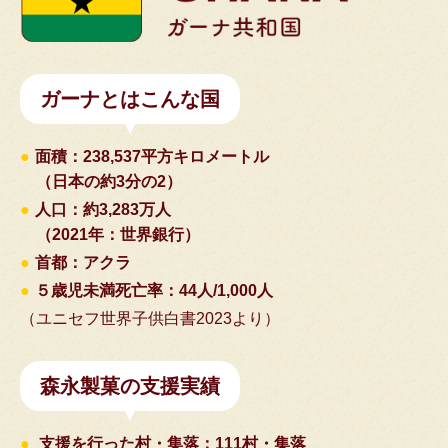
ガーナとはこんな国
●
面積：238,537平方キロメートル
（日本の約3分の2）
●
人口：約3,283万人
（2021年：世界銀行）
●
首都：アクラ
●
５歳児未満死亡率：44人/1,000人
（ユニセフ世界子供白書2023より）
森永製菓の⽀援実績
●
支援を行った村・集落：111村・集落