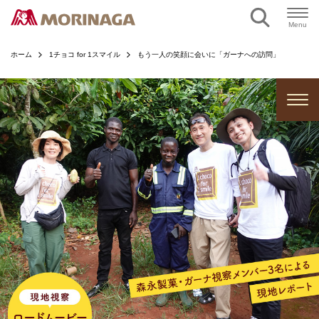
Menu
ホーム
1チョコ for 1スマイル
もう一人の笑顔に会いに「ガーナへの訪問」