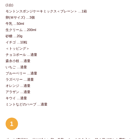
(1台)
モントンスポンジケーキミックス＜プレーン＞ …1箱
卵(Ｍサイズ) …3個
牛乳 …50ml
生クリーム …200ml
砂糖 …20g
イチゴ …10粒
＜トッピング＞
チョコボール …適量
森永小枝 …適量
いちご …適量
ブルーベリー …適量
ラズベリー …適量
オレンジ …適量
アラザン …適量
キウイ …適量
ミントなどのハーブ …適量
1