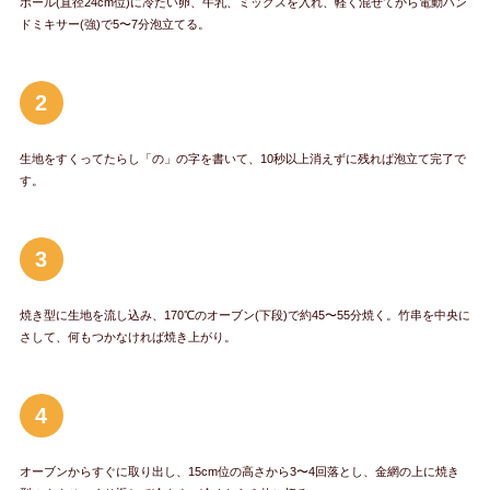
ボール(直径24cm位)に冷たい卵、牛乳、ミックスを入れ、軽く混ぜてから電動ハン
ドミキサー(強)で5〜7分泡立てる。
2
生地をすくってたらし「の」の字を書いて、10秒以上消えずに残れば泡立て完了で
す。
3
焼き型に生地を流し込み、170℃のオーブン(下段)で約45〜55分焼く。竹串を中央に
さして、何もつかなければ焼き上がり。
4
オーブンからすぐに取り出し、15cm位の高さから3〜4回落とし、金網の上に焼き