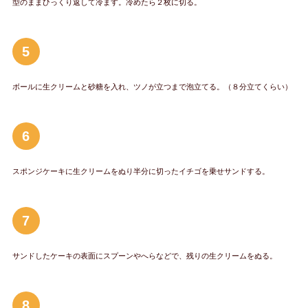
型のままひっくり返して冷ます。冷めたら２枚に切る。
5
ボールに生クリームと砂糖を入れ、ツノが立つまで泡立てる。（８分立てくらい）
6
スポンジケーキに生クリームをぬり半分に切ったイチゴを乗せサンドする。
7
サンドしたケーキの表面にスプーンやへらなどで、残りの生クリームをぬる。
8