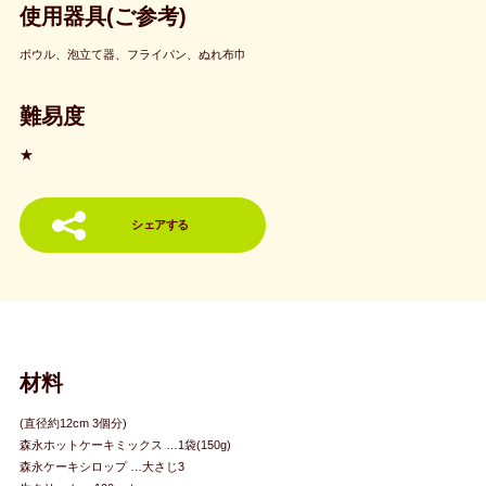
使用器具(ご参考)
ボウル、泡立て器、フライパン、ぬれ布巾
難易度
★
シェアする
材料
(直径約12cm 3個分)
森永ホットケーキミックス …1袋(150g)
森永ケーキシロップ …大さじ3