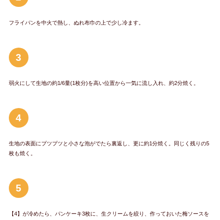
フライパンを中火で熱し、ぬれ布巾の上で少し冷ます。
3
弱火にして生地の約1/6量(1枚分)を高い位置から一気に流し入れ、約2分焼く。
4
生地の表面にプツプツと小さな泡がでたら裏返し、更に約1分焼く。同じく残りの5
枚も焼く。
5
【4】が冷めたら、パンケーキ3枚に、生クリームを絞り、作っておいた梅ソースを