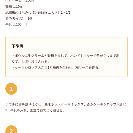
生クリーム …100ｍｌ
砂糖 …10ｇ
紀州梅のはちみつ漬け(梅肉) …大さじ1・1/2
卵(Mサイズ) …1個
牛乳 …100ｍｌ
下準備
・ボウルに生クリームと砂糖を入れて、ハンドミキサーで角が立つまで泡
立て、しぼり袋に入れる。
・ケーキシロップ大さじ1と梅肉を合わせ、梅ソースを作る。
1
ボウルに卵を割りほぐし、森永ホットケーキミックス、森永ケーキシロップ大さじ
2、牛乳を入れ、泡立て器でよく混ぜる。
2