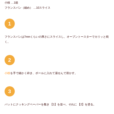
小枝 …1箱
フランスパン（細め） …10スライス
1
フランスパンは7mmくらいの厚さにスライスし、オーブントースターでカリッと焼
く。
2
小枝
を手で細かく砕き、ボールに入れて湯せんで溶かす。
3
バットにクッキングペーパーを敷き 【1】を並べ、それに 【2】を塗る。