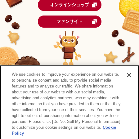
オンラインショップ
ファンサイト
We use cookies to improve your experience on our website,
to personalize content and ads, to provide social media
features and to analyze our traffic. We share information
about your use of our website with our social media,
advertising and analytics partners, who may combine it with
other information that you have provided to them or that they
森永製菓公式アカウント一覧
have collected from your use of their services. You have the
right to opt-out of our sharing information about you with our
サイトマップ
RSSの配信について
プライバシーポリシー
partners. Please click [Do Not Sell My Personal Information]
ウェブアクセシビリティ
ご利用規約
リンク
to customize your cookie settings on our website.
Cookie
Policy