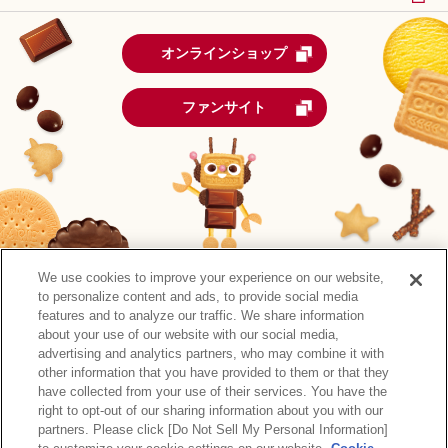
オンラインショップ
ファンサイト
We use cookies to improve your experience on our website,
to personalize content and ads, to provide social media
features and to analyze our traffic. We share information
about your use of our website with our social media,
advertising and analytics partners, who may combine it with
other information that you have provided to them or that they
森永製菓公式アカウント一覧
have collected from your use of their services. You have the
right to opt-out of our sharing information about you with our
サイトマップ
RSSの配信について
プライバシーポリシー
partners. Please click [Do Not Sell My Personal Information]
ウェブアクセシビリティ
ご利用規約
リンク