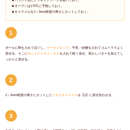
★パウンド型にクッキングシートを敷いておく。
★オーブンは170℃に予熱しておく。
★キャラメルを2～3mm程度の厚さにカットしておく。
1
ボールに卵を入れてほぐし、
ケーキシロップ
、牛乳・砂糖を入れてゴムベラでよく
混ぜる。そこに
ホットケーキミックス
を入れて軽く混ぜ、溶かしバターを加えてし
っかりと混ぜる。
2
2～3mm程度の厚さにカットした
ミルクキャラメル
を【1】に混ぜ合わせる。
3