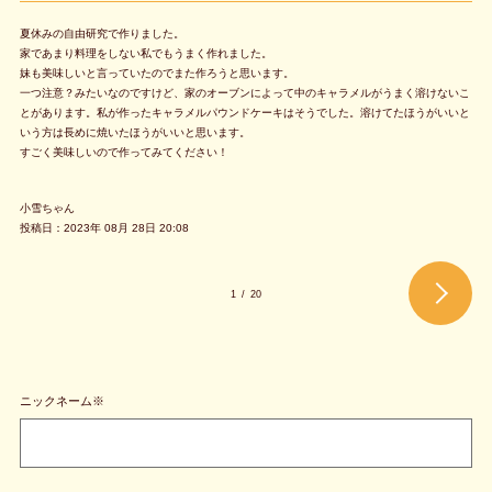
夏休みの自由研究で作りました。
家であまり料理をしない私でもうまく作れました。
妹も美味しいと言っていたのでまた作ろうと思います。
一つ注意？みたいなのですけど、家のオーブンによって中のキャラメルがうまく溶けないこ
とがあります。私が作ったキャラメルパウンドケーキはそうでした。溶けてたほうがいいと
いう方は長めに焼いたほうがいいと思います。
すごく美味しいので作ってみてください！
小雪ちゃん
投稿日：2023年 08月 28日 20:08
1
/
20
ニックネーム※