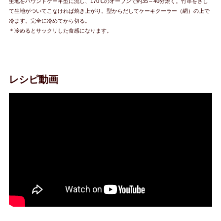
生地をパウンドケーキ型に流し、170℃のオーブンで約35～40分焼く。竹串をさし
て生地がついてこなければ焼き上がり。型からだしてケーキクーラー（網）の上で
冷ます。完全に冷めてから切る。
＊冷めるとサックリした食感になります。
レシピ動画