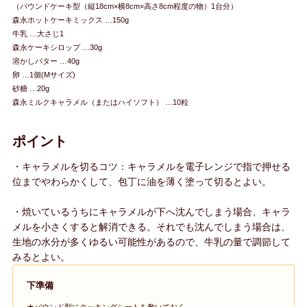
（パウンドケーキ型（縦18cm×横8cm×高さ8cm程度の物）1台分）
森永ホットケーキミックス …150g
牛乳 …大さじ1
森永ケーキシロップ …30g
溶かしバター …40g
卵 …1個(Mサイズ)
砂糖 …20g
森永ミルクキャラメル（またはハイソフト） …10粒
ポイント
・キャラメルを切るコツ：キャラメルを電子レンジで指で押せる
位までやわらかくして、包丁に油を薄く塗って切るとよい。
・焼いているうちにキャラメルが下へ沈んでしまう場合、キャラ
メルを小さくすると解消できる。それでも沈んでしまう場合は、
生地の水分が多くゆるい可能性があるので、牛乳の量で調節して
みるとよい。
下準備