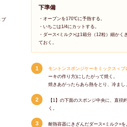
下準備
・オーブンを170℃に予熱する。
＜プ
・いちごは1/4にカットする。
・ダース<ミルク>は1箱分（12粒）細かく
ておく。
1
モントンスポンジケーキミックス＜プ
ーキの作り方)にしたがって焼く。
焼きあがったらあら熱をとり、冷まし
2
【1】の下面のスポンジ中央に、直径約
く。
3
耐熱容器にきざんだダース<ミルク>を入