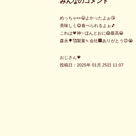
みんなのコメント
めっちゃ👀😀よかったよぉ😘
美味しく😋食べられるよぉ🎵
これは💗神✨ほんとおに😱最高😀
森永🌳🥰製菓🍡会社🏢ありがとう😊😭
おじさん💗
投稿日：2025年 01月 25日 11:07