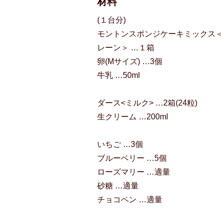
材料
(１台分)
モントンスポンジケーキミックス
レーン＞ …１箱
卵(Mサイズ) …3個
牛乳 …50ml
ダース<ミルク> …2箱(24粒)
生クリーム …200ml
いちご …3個
ブルーベリー …5個
ローズマリー …適量
砂糖 …適量
チョコペン …適量