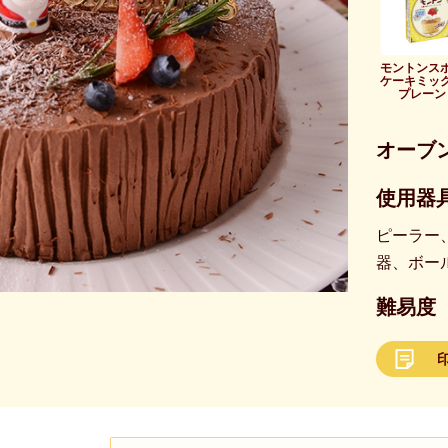
モントンス
ケーキミッ
プレーン
オーブ
使用器具
ピーラー
器、ボー
難易度