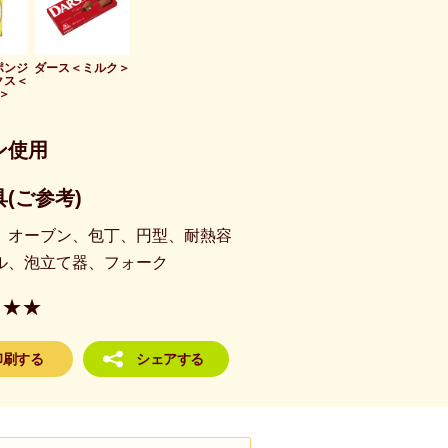
ポンジ
ダース＜ミルク＞
クス＜
＞
ン使用
(ご参考)
、オーブン、包丁、円型、耐熱容
ル、泡立て器、フォーク
★★
印刷する
シェアする