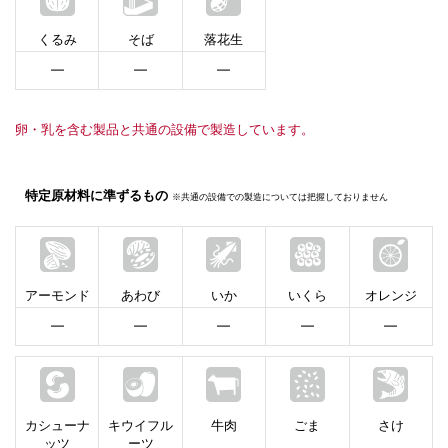
くるみ
そば
落花生
━
━
━
卵・乳を含む製品と共通の設備で製造しています。
特定原材料に準ずるもの
※共通の設備での製造については把握しておりません
アーモンド
あわび
いか
いくら
オレンジ
━
━
━
━
━
カシューナ
キウイフル
牛肉
ごま
さけ
ッツ
ーツ