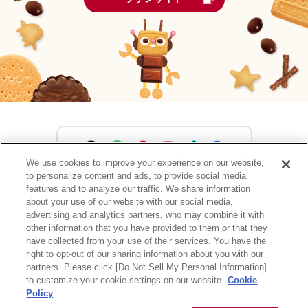
We use cookies to improve your experience on our website,
to personalize content and ads, to provide social media
森永製菓公式アカウント一覧
features and to analyze our traffic. We share information
about your use of our website with our social media,
advertising and analytics partners, who may combine it with
other information that you have provided to them or that they
have collected from your use of their services. You have the
サイトマップ
RSSの配信について
プライバシーポリシー
right to opt-out of our sharing information about you with our
ウェブアクセシビリティ
ご利用規約
リンク
partners. Please click [Do Not Sell My Personal Information]
to customize your cookie settings on our website.
Cookie
Policy