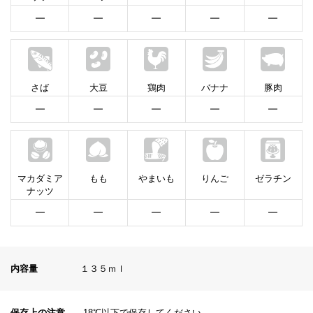
━
━
━
━
━
さば
大豆
鶏肉
バナナ
豚肉
━
━
━
━
━
マカダミア
もも
やまいも
りんご
ゼラチン
ナッツ
━
━
━
━
━
内容量
１３５ｍｌ
保存上の注意
‐18℃以下で保存してください。