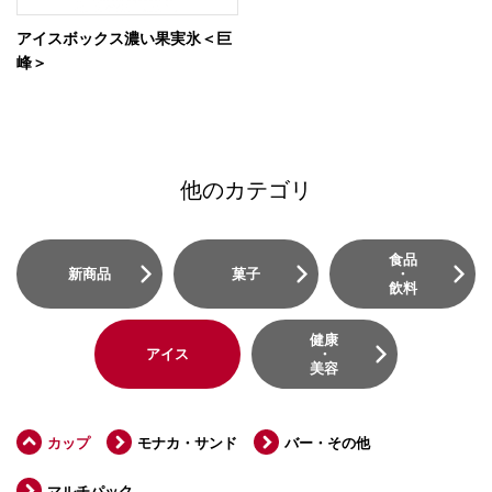
アイスボックス濃い果実氷＜巨
峰＞
他のカテゴリ
食品
新商品
菓子
・
飲料
健康
アイス
・
美容
カップ
モナカ・サンド
バー・その他
マルチパック