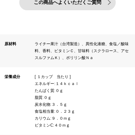
この商品へよくいただくご質問
原材料
ライチー果汁（台湾製造）、異性化液糖、食塩／酸味
料、香料、ビタミンＣ、甘味料（スクラロース、アセ
スルファムＫ）、ポリリン酸Ｎａ
栄養成分
[ １カップ 当たり ]
エネルギー:１４ｋｃａｌ
たんぱく質:０ｇ
脂質:０ｇ
炭水化物:３．５ｇ
食塩相当量:０．２３ｇ
カリウム:９．０ｍｇ
ビタミンC:４０ｍｇ