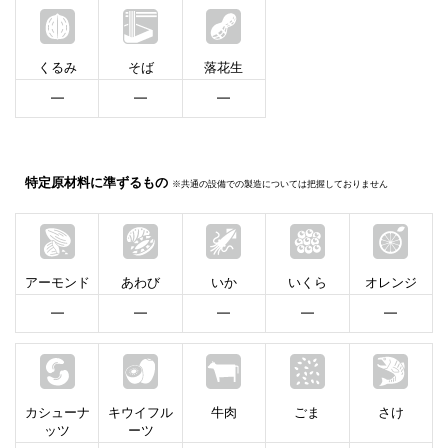
くるみ
そば
落花生
━
━
━
特定原材料に準ずるもの
※共通の設備での製造については把握しておりません
アーモンド
あわび
いか
いくら
オレンジ
━
━
━
━
━
カシューナ
キウイフル
牛肉
ごま
さけ
ッツ
ーツ