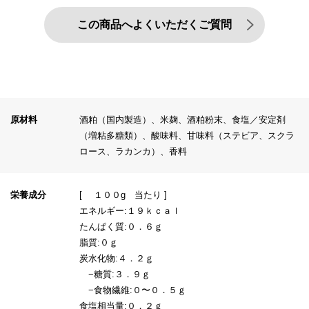
この商品へよくいただくご質問
原材料
酒粕（国内製造）、米麹、酒粕粉末、食塩／安定剤
（増粘多糖類）、酸味料、甘味料（ステビア、スクラ
ロース、ラカンカ）、香料
栄養成分
[ １００g 当たり ]
エネルギー:１９ｋｃａｌ
たんぱく質:０．６ｇ
脂質:０ｇ
炭水化物:４．２ｇ
−糖質:３．９ｇ
−食物繊維:０〜０．５ｇ
食塩相当量:０．２ｇ