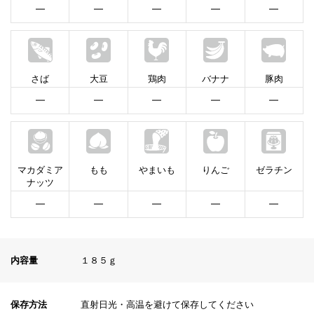
━
━
━
━
━
さば
大豆
鶏肉
バナナ
豚肉
━
━
━
━
━
マカダミア
もも
やまいも
りんご
ゼラチン
ナッツ
━
━
━
━
━
内容量
１８５ｇ
保存方法
直射日光・高温を避けて保存してください