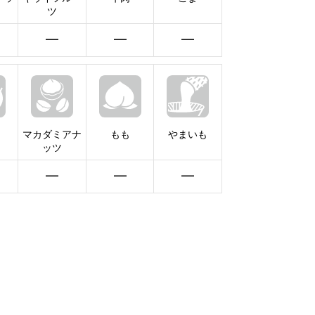
ツ
━
━
━
マカダミアナ
もも
やまいも
ッツ
━
━
━