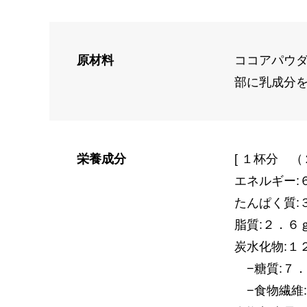
原材料
ココアパウ
部に乳成分
栄養成分
[ １杯分 （
エネルギー:
たんぱく質:
脂質:２．６
炭水化物:１
−糖質:７
−食物繊維