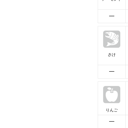
━
さけ
━
りんご
━