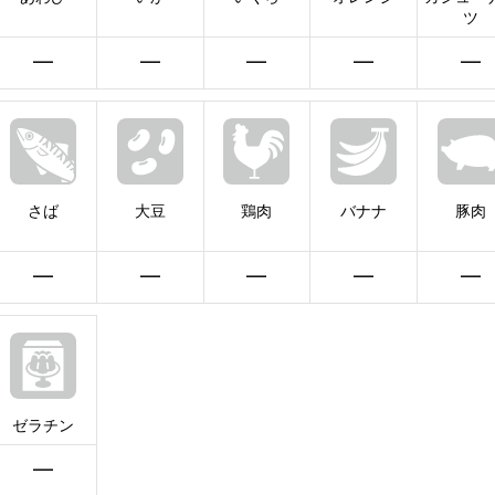
ツ
━
━
━
━
━
さば
大豆
鶏肉
バナナ
豚肉
━
━
━
━
━
ゼラチン
━