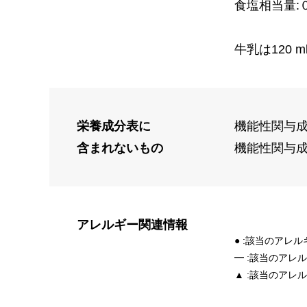
食塩相当量:
牛乳は120 
栄養成分表に
機能性関与成
含まれないもの
機能性関与成
アレルギー
関連情報
● :該当のアレ
━ :該当のアレ
▲ :該当のアレ