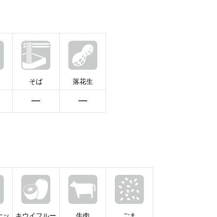
そば
落花生
━
━
ナッ
キウイフルー
牛肉
ごま