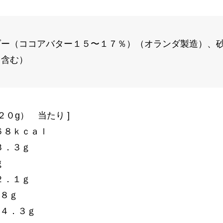
ダー（ココアバター１５〜１７％）（オランダ製造）、
を含む）
２０g） 当たり ]
６８ｋｃａｌ
３．３ｇ
ｇ
２．１ｇ
．８ｇ
:４．３ｇ