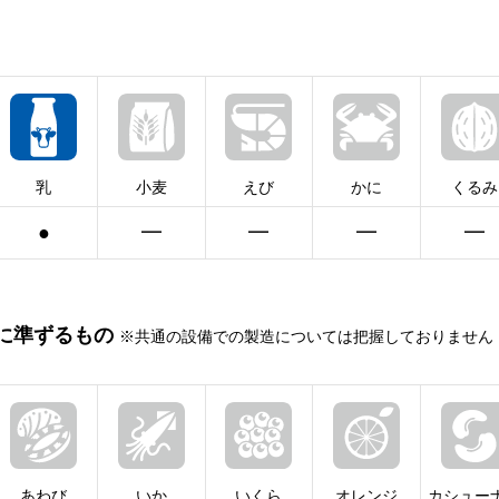
乳
小麦
えび
かに
くるみ
●
━
━
━
━
に準ずるもの
※共通の設備での製造については把握しておりません
あわび
いか
いくら
オレンジ
カシュー