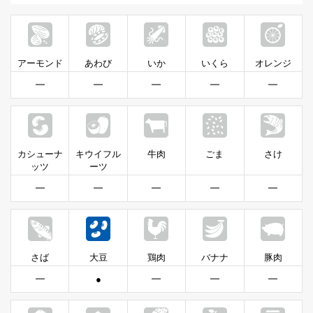
アーモンド
あわび
いか
いくら
オレンジ
━
━
━
━
━
カシューナ
キウイフル
牛肉
ごま
さけ
ッツ
ーツ
━
━
━
━
━
さば
大豆
鶏肉
バナナ
豚肉
━
●
━
━
━