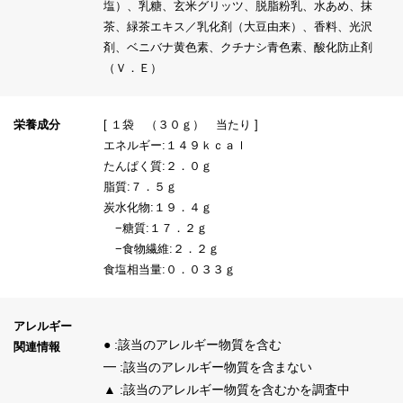
塩）、乳糖、玄米グリッツ、脱脂粉乳、水あめ、抹
茶、緑茶エキス／乳化剤（大豆由来）、香料、光沢
剤、ベニバナ黄色素、クチナシ青色素、酸化防止剤
（Ｖ．Ｅ）
栄養成分
[ １袋 （３０ｇ） 当たり ]
エネルギー:１４９ｋｃａｌ
たんぱく質:２．０ｇ
脂質:７．５ｇ
炭水化物:１９．４ｇ
−糖質:１７．２ｇ
−食物繊維:２．２ｇ
食塩相当量:０．０３３ｇ
アレルギー
● :該当のアレルギー物質を含む
関連情報
━ :該当のアレルギー物質を含まない
▲ :該当のアレルギー物質を含むかを調査中