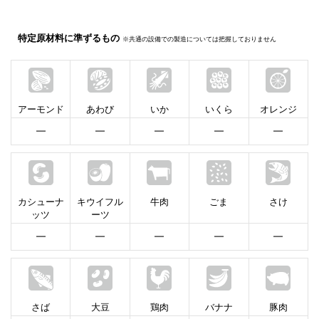
特定原材料に準ずるもの
※共通の設備での製造については把握しておりません
アーモンド
あわび
いか
いくら
オレンジ
━
━
━
━
━
カシューナ
キウイフル
牛肉
ごま
さけ
ッツ
ーツ
━
━
━
━
━
さば
大豆
鶏肉
バナナ
豚肉