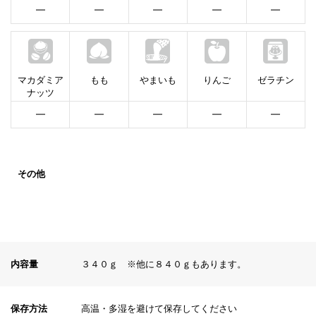
━
━
━
━
━
マカダミア
もも
やまいも
りんご
ゼラチン
ナッツ
━
━
━
━
━
その他
内容量
３４０ｇ ※他に８４０ｇもあります。
保存方法
高温・多湿を避けて保存してください