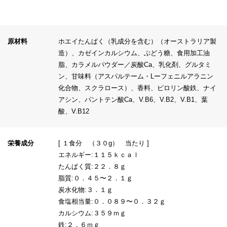
原材料
ホエイたんぱく（乳成分を含む）（オーストラリア製
造）、カゼインカルシウム、ぶどう糖、食用加工油
脂、カラメルパウダー／炭酸Ca、乳化剤、グルタミ
ン、甘味料（アスパルテーム・Lーフェニルアラニン
化合物、スクラロース）、香料、ピロリン酸鉄、ナイ
アシン、パントテン酸Ca、V.B6、V.B2、V.B1、葉
酸、V.B12
栄養成分
[ １食分 （３０g） 当たり ]
エネルギー:１１５ｋｃａｌ
たんぱく質:２２．８ｇ
脂質:０．４５〜２．１ｇ
炭水化物:３．１ｇ
食塩相当量:０．０８９〜０．３２ｇ
カルシウム:３５９ｍｇ
鉄:２．６ｍｇ