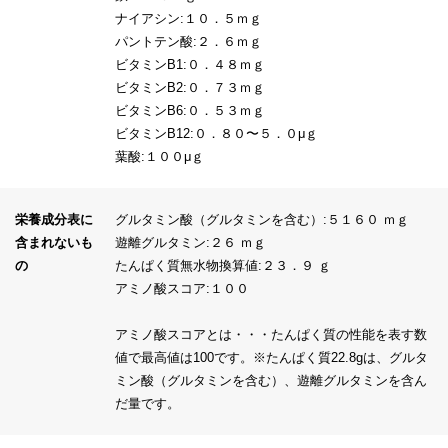
ナイアシン:１０．５ｍｇ
パントテン酸:２．６ｍｇ
ビタミンB1:０．４８ｍｇ
ビタミンB2:０．７３ｍｇ
ビタミンB6:０．５３ｍｇ
ビタミンB12:０．８０〜５．０μｇ
葉酸:１００μｇ
栄養成分表に
グルタミン酸（グルタミンを含む）:５１６０ ｍｇ
含まれないも
遊離グルタミン:２６ ｍｇ
の
たんぱく質無水物換算値:２３．９ ｇ
アミノ酸スコア:１００
アミノ酸スコアとは・・・たんぱく質の性能を表す数
値で最高値は100です。※たんぱく質22.8gは、グルタ
ミン酸（グルタミンを含む）、遊離グルタミンを含ん
だ量です。