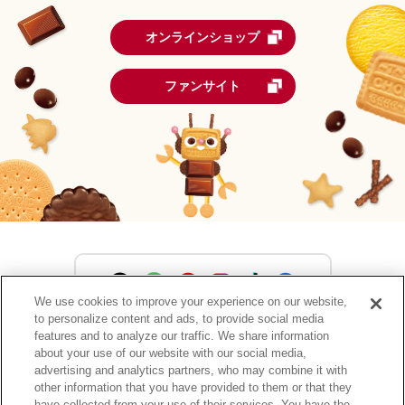
オンラインショップ
ファンサイト
We use cookies to improve your experience on our website,
to personalize content and ads, to provide social media
森永製菓公式アカウント一覧
features and to analyze our traffic. We share information
about your use of our website with our social media,
advertising and analytics partners, who may combine it with
other information that you have provided to them or that they
have collected from your use of their services. You have the