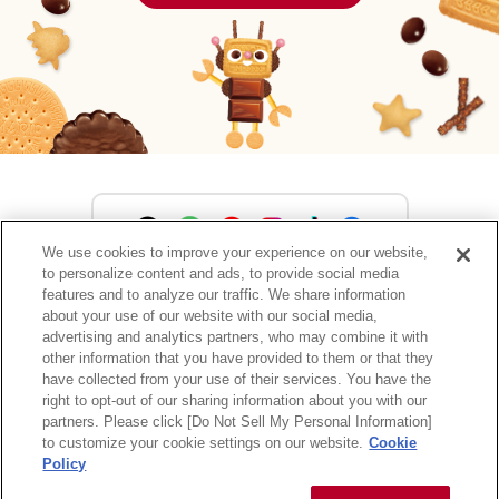
We use cookies to improve your experience on our website,
to personalize content and ads, to provide social media
森永製菓公式アカウント一覧
features and to analyze our traffic. We share information
about your use of our website with our social media,
advertising and analytics partners, who may combine it with
other information that you have provided to them or that they
have collected from your use of their services. You have the
サイトマップ
RSSの配信について
プライバシーポリシー
right to opt-out of our sharing information about you with our
ウェブアクセシビリティ
ご利用規約
リンク
partners. Please click [Do Not Sell My Personal Information]
to customize your cookie settings on our website.
Cookie
Policy