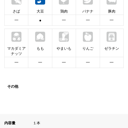
さば
大豆
鶏肉
バナナ
豚肉
━
●
━
━
━
マカダミア
もも
やまいも
りんご
ゼラチン
ナッツ
━
━
━
━
━
その他
内容量
１本