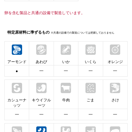
卵を含む製品と共通の設備で製造しています。
特定原材料に準ずるもの
※共通の設備での製造については把握しておりません
アーモンド
あわび
いか
いくら
オレンジ
●
━
━
━
━
カシューナ
キウイフル
牛肉
ごま
さけ
ッツ
ーツ
━
━
━
━
━