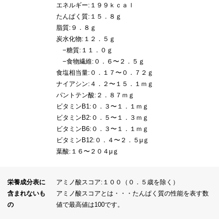
エネルギー:１９９ｋｃａｌ
たんぱく質:１５．８ｇ
脂質:９．８ｇ
炭水化物:１２．５ｇ
−糖質:１１．０ｇ
−食物繊維:０．６〜２．５ｇ
食塩相当量:０．１７〜０．７２ｇ
ナイアシン:４．２〜１５．１ｍｇ
パントテン酸:２．８７ｍｇ
ビタミンB1:０．３〜１．１ｍｇ
ビタミンB2:０．５〜１．３ｍｇ
ビタミンB6:０．３〜１．１ｍｇ
ビタミンB12:０．４〜２．５μｇ
葉酸:１６〜２０４μｇ
栄養成分表に
アミノ酸スコア:１００（０．５歳を除く）
含まれないも
アミノ酸スコアとは・・・たんぱく質の性能を表す数
の
値で最高値は100です。