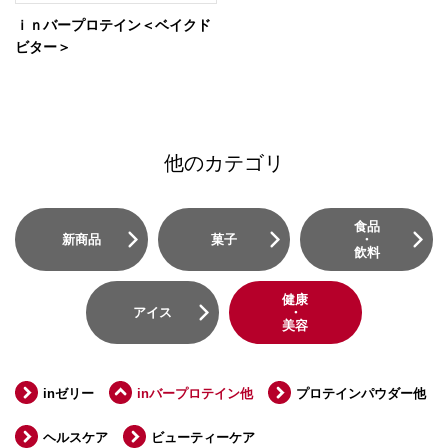
ｉｎバープロテイン＜ベイクド
ビター＞
他のカテゴリ
食品
新商品
菓子
・
飲料
健康
アイス
・
美容
inゼリー
inバープロテイン他
プロテインパウダー他
ヘルスケア
ビューティーケア