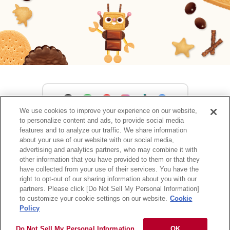
We use cookies to improve your experience on our website,
to personalize content and ads, to provide social media
森永製菓公式アカウント一覧
features and to analyze our traffic. We share information
about your use of our website with our social media,
advertising and analytics partners, who may combine it with
other information that you have provided to them or that they
have collected from your use of their services. You have the
サイトマップ
RSSの配信について
プライバシーポリシー
right to opt-out of our sharing information about you with our
ウェブアクセシビリティ
ご利用規約
リンク
partners. Please click [Do Not Sell My Personal Information]
to customize your cookie settings on our website.
Cookie
Policy
Do Not Sell My Personal Information
OK