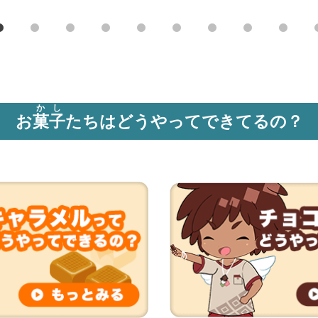
かし
お
菓子
たちは
どうやってできてるの？