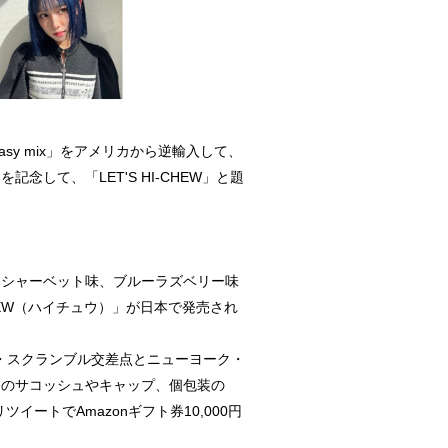
asy mix」をアメリカから逆輸入して、
て、「LET'S HI-CHEW」と題
ーシャーベット味、ブルーラズベリー味
EW（ハイチュウ）」が日本で発売され
谷・スクランブル交差点とニューヨーク・
ンのサコッシュやキャップ、個包装の
イートでAmazonギフト券10,000円