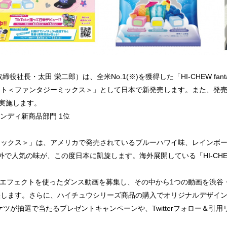
社長・太田 栄二郎）は、全米No.1(※)を獲得した「HI-CHEW fant
＜ファンタジーミックス＞」として日本で新発売します。また、発売を記念し
り実施します。
キャンディ新商品部門 1位
ミックス＞」は、アメリカで発売されているブルーハワイ味、レインボ
外で人気の味が、この度日本に凱旋します。海外展開している「HI-CH
チュウエフェクトを使ったダンス動画を募集し、その中から1つの動画を渋
映します。さらに、ハイチュウシリーズ商品の購入でオリジナルデザイ
ツが抽選で当たるプレゼントキャンペーンや、Twitterフォロー＆引用リツ
。