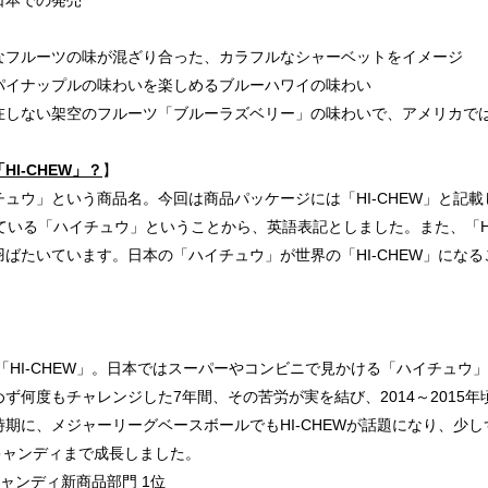
※日本での発売
なフルーツの味が混ざり合った、カラフルなシャーベットをイメージ
パイナップルの味わいを楽しめるブルーハワイの味わい
在しない架空のフルーツ「ブルーラズベリー」の味わいで、アメリカで
I-CHEW」？
】
ュウ」という商品名。今回は商品パッケージには「HI-CHEW」と記載し
発売されている「ハイチュウ」ということから、英語表記としました。また、「
ばたいています。日本の「ハイチュウ」が世界の「HI-CHEW」にな
た「HI-CHEW」。日本ではスーパーやコンビニで見かける「ハイチュ
何度もチャレンジした7年間、その苦労が実を結び、2014～2015年頃
に、メジャーリーグベースボールでもHI-CHEWが話題になり、少しずつ
O.1※キャンディまで成長しました。
グキャンディ新商品部門 1位