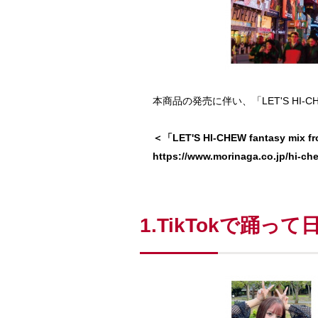
本商品の発売に伴い、「LET'S HI-CH
＜「LET'S HI-CHEW fantasy m
https://www.morinaga.co.jp/hi-ch
1.TikTokで踊っ