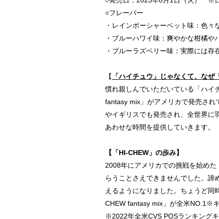
○発売日：2023年8月1日（火） 
○フレーバー
・レインボーシャーベット味：色々
・ブルーハワイ味：爽やかな柑橘や
・ブルーラズベリー味：実際には存
【
「ハイチュウ」じゃなくて、なぜ「H
慣れ親しんでいただいている「ハイチ
fantasy mix」がアメリカで
やイギリスでも発売され、全世界に羽
あわせな時間を提供していきます。
【「HI-CHEW」の歩み】
2008年にアメリカでの挑戦を始め
らうことさえできませんでした。諦めず
えるようになりました。ちょうど同時期
CHEW fantasy mix」が全米N
※2022年全米CVS POSランキン