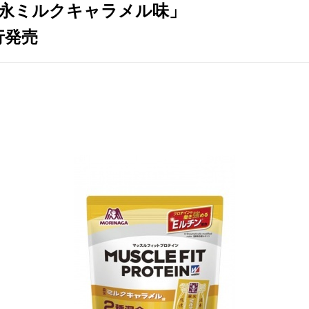
永ミルクキャラメル味」
行発売