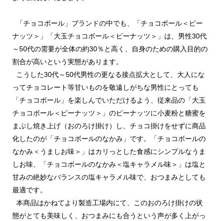
「チョコボール」ブランドの中でも、「チョコボール＜ピー
ナッツ＞」「大玉チョコボール＜ピーナッツ＞」は、男性30代
～50代の需要が全体の約30％と高く、自身のための購入目的の
割合が高いという実態があります。
こうした30代～50代男性の更なる接点拡大として、大人にな
ってチョコレート等甘いものを敬遠しがちな男性にとっても
「チョコボール」を楽しんでいただけるよう、従来品の「大玉
チョコボール＜ピーナッツ＞」のピーナッツに小麦粉と糖蜜を
まぶし焼き上げ（おのろけ掛け）し、チョコ掛けをせずに商品
化したのが「チョコボールのなかみ」です。「チョコボールの
なかみ＜うましお味＞」はカリっとした食感にシンプルなうま
しお味、「チョコボールのなかみ＜塩キャラメル味＞」は塩と
甘みの絶妙なバランスの塩キャラメル味で、おつまみとしても
最適です。
本商品はかねてより製造工場内にて、このおのろけ掛けの状
態がとても美味しく、おつまみにも合うという声が多く上がっ