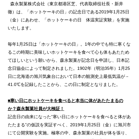
森永製菓株式会社（東京都港区芝、代表取締役社長・新井
徹）は、「ホットケーキの日」の記念日である2019年1月25日
（金）にあわせ、「ホットケーキの日 体温実証実験」を実施
いたします。
毎年1月25日は「ホットケーキの日」。1年の中でも特に寒くな
るこの時期に美味しいホットケーキを食べて心も体もあたため
てほしいという願いから、森永製菓が記念日を申請し、日本記
念日協会によって制定されました。1902年（明治35年）1月25
日に北海道の旭川気象台において日本の観測史上最低気温が－
41.0℃を記録したことから、この日に制定となりました。
■寒い日にホットケーキを食べると本当に体があたたまるの
か？森永製菓社員が大検証！
記念日の由来になった“寒い日にホットケーキを食べると体があ
たたまる”の仮説を実証すべく、2019年1月25日（金）に旭川市
にて公開実験を実施。極寒の中、森永製菓の社員が体を張り、