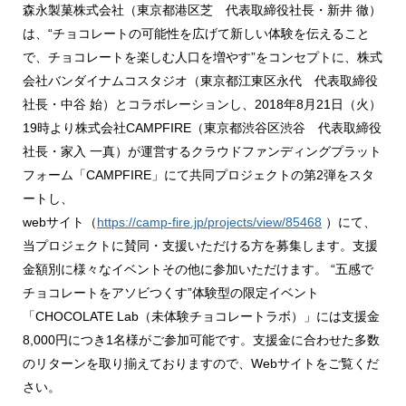
森永製菓株式会社（東京都港区芝 代表取締役社長・新井 徹）
は、“チョコレートの可能性を広げて新しい体験を伝えること
で、チョコレートを楽しむ人口を増やす”をコンセプトに、株式
会社バンダイナムコスタジオ（東京都江東区永代 代表取締役
社長・中谷 始）とコラボレーションし、2018年8月21日（火）
19時より株式会社CAMPFIRE（東京都渋谷区渋谷 代表取締役
社長・家入 一真）が運営するクラウドファンディングプラット
フォーム「CAMPFIRE」にて共同プロジェクトの第2弾をスタ
ートし、
webサイト（
https://camp-fire.jp/projects/view/85468
）にて、
当プロジェクトに賛同・支援いただける方を募集します。支援
金額別に様々なイベントその他に参加いただけます。 “五感で
チョコレートをアソビつくす”体験型の限定イベント
「CHOCOLATE Lab（未体験チョコレートラボ）」には支援金
8,000円につき1名様がご参加可能です。支援金に合わせた多数
のリターンを取り揃えておりますので、Webサイトをご覧くだ
さい。