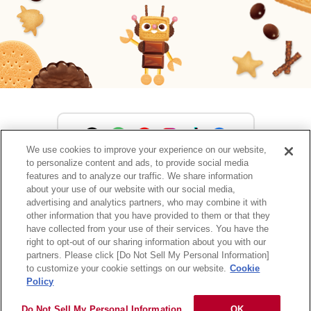
We use cookies to improve your experience on our website,
to personalize content and ads, to provide social media
森永製菓公式アカウント一覧
features and to analyze our traffic. We share information
about your use of our website with our social media,
advertising and analytics partners, who may combine it with
other information that you have provided to them or that they
have collected from your use of their services. You have the
サイトマップ
RSSの配信について
プライバシーポリシー
right to opt-out of our sharing information about you with our
ウェブアクセシビリティ
ご利用規約
リンク
partners. Please click [Do Not Sell My Personal Information]
to customize your cookie settings on our website.
Cookie
Policy
Do Not Sell My Personal Information
OK