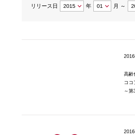
リリース日
年
月
～
201
高齢
ココ
～第
201