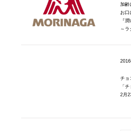
加齢
お口
『潤
～ラ
201
チョ
「チ
2月