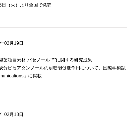
23日（火）より全国で発売
6年02月19日
製菓独自素材“パセノール™”に関する研究成果
分ピセアタンノールの耐糖能促進作用について、国際学術誌「Biochemica
munications」に掲載
6年02月18日