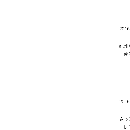
201
紀州
「南
201
さっ
「レ