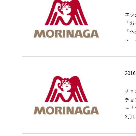
エッ
「お
「ベ
～ 
201
チョ
チョ
～「
3月