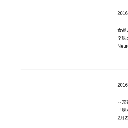
201
食品
辛味
Neu
201
～京
「味
2月