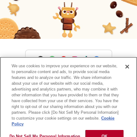
We use cookies to improve your experience on our website,
to personalize content and ads, to provide social media
森永製菓公式アカウント一覧
features and to analyze our traffic. We share information
about your use of our website with our social media,
advertising and analytics partners, who may combine it with
other information that you have provided to them or that they
have collected from your use of their services. You have the
サイトマップ
RSSの配信について
プライバシーポリシー
right to opt-out of our sharing information about you with our
ウェブアクセシビリティ
ご利用規約
リンク
partners. Please click [Do Not Sell My Personal Information]
to customize your cookie settings on our website.
Cookie
Policy
Do Not Sell My Personal Information
OK