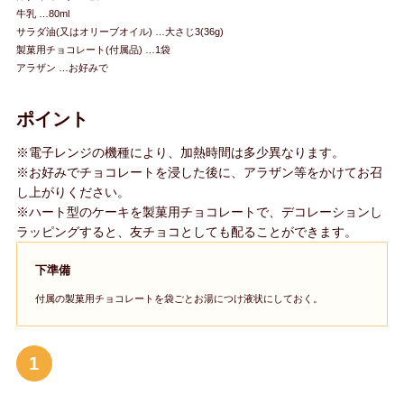
牛乳 …80ml
サラダ油(又はオリーブオイル) …大さじ3(36g)
製菓用チョコレート(付属品) …1袋
アラザン …お好みで
ポイント
※電子レンジの機種により、加熱時間は多少異なります。
※お好みでチョコレートを浸した後に、アラザン等をかけてお召
し上がりください。
※ハート型のケーキを製菓用チョコレートで、デコレーションし
ラッピングすると、友チョコとしても配ることができます。
下準備
付属の製菓用チョコレートを袋ごとお湯につけ液状にしておく。
1