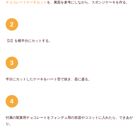
チョコレートケーキセット
を、裏面を参考にしながら、スポンジケーキを作る。
2
【1】を横半分にカットする。
3
半分にカットしたケーキをハート型で抜き、器に盛る。
4
付属の製菓用チョコレートをフォンデュ用の容器やココットに入れたら、できあが
り。